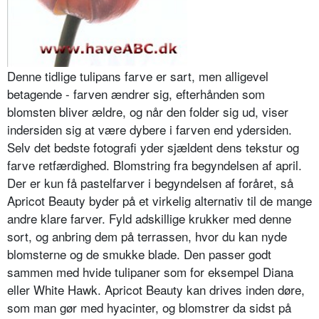
Denne tidlige tulipans farve er sart, men alligevel
betagende - farven ændrer sig, efterhånden som
blomsten bliver ældre, og når den folder sig ud, viser
indersiden sig at være dybere i farven end ydersiden.
Selv det bedste fotografi yder sjældent dens tekstur og
farve retfærdighed. Blomstring fra begyndelsen af april.
Der er kun få pastelfarver i begyndelsen af foråret, så
Apricot Beauty byder på et virkelig alternativ til de mange
andre klare farver. Fyld adskillige krukker med denne
sort, og anbring dem på terrassen, hvor du kan nyde
blomsterne og de smukke blade. Den passer godt
sammen med hvide tulipaner som for eksempel Diana
eller White Hawk. Apricot Beauty kan drives inden døre,
som man gør med hyacinter, og blomstrer da sidst på