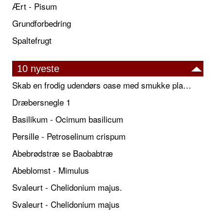
Ært - Pisum
Grundforbedring
Spaltefrugt
10 nyeste
Skab en frodig udendørs oase med smukke plantekrukker og elegante espalier
Dræbersnegle 1
Basilikum - Ocimum basilicum
Persille - Petroselinum crispum
Abebrødstræ se Baobabtræ
Abeblomst - Mimulus
Svaleurt - Chelidonium majus.
Svaleurt - Chelidonium majus