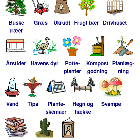
Buske
Græs
Ukrudt
Frugt bær
Drivhuset
træer
Årstider
Havens dyr
Potte-
Kompost
Planlæg-
planter
gødning
ning
Vand
Tips
Plante-
Hegn og
Svampe
skemaer
hække