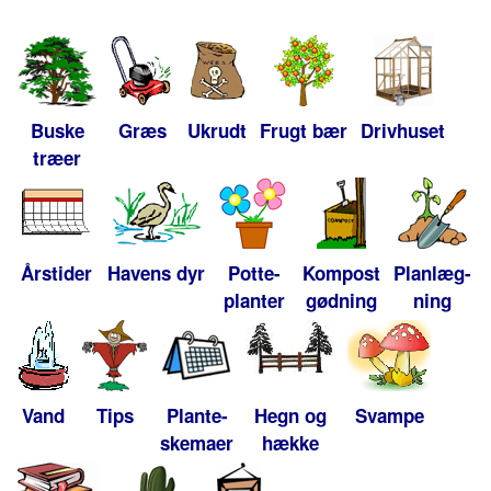
Buske
Græs
Ukrudt
Frugt bær
Drivhuset
træer
Årstider
Havens dyr
Potte-
Kompost
Planlæg-
planter
gødning
ning
Vand
Tips
Plante-
Hegn og
Svampe
skemaer
hække