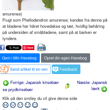
amurense)
Frugt som Phellodendron amurense; kendes fra denne på
at bladene har håret hovedakse og tæt, hvidlig behåring
på undersiden af småbladene, samt på at barken er
tyndere.
Save
Gem i Min Havebog
Opret din egen Havebog
Send artikel til en ven
Feedback
Forrige: Japansk kirsebær
Næste: Japansk
lærk
se prydkirsebær
Klik på den smiley du vil give denne side