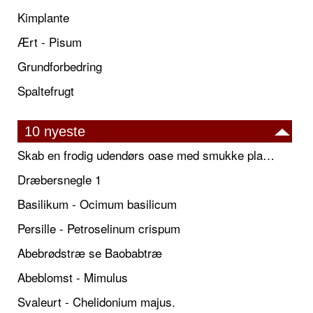
Kimplante
Ært - Pisum
Grundforbedring
Spaltefrugt
10 nyeste
Skab en frodig udendørs oase med smukke plantekrukker og elegante espalier
Dræbersnegle 1
Basilikum - Ocimum basilicum
Persille - Petroselinum crispum
Abebrødstræ se Baobabtræ
Abeblomst - Mimulus
Svaleurt - Chelidonium majus.