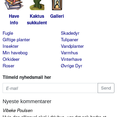
Have
Kaktus
Galleri
info
sukkulent
Fugle
Skadedyr
Giftige planter
Tulipaner
Insekter
Vandplanter
Min havebog
Varmhus
Orkideer
Vinterhave
Roser
Øvrige Dyr
Tilmeld nyhedsmail her
Nyeste kommentarer
Vibeke Poulsen
Hvis den alligevel skal i drivhus, var det nok bedre at