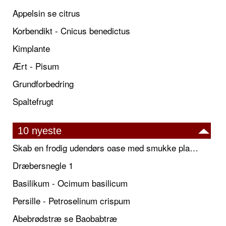
Appelsin se citrus
Korbendikt - Cnicus benedictus
Kimplante
Ært - Pisum
Grundforbedring
Spaltefrugt
10 nyeste
Skab en frodig udendørs oase med smukke plantekrukker og elegante espalier
Dræbersnegle 1
Basilikum - Ocimum basilicum
Persille - Petroselinum crispum
Abebrødstræ se Baobabtræ