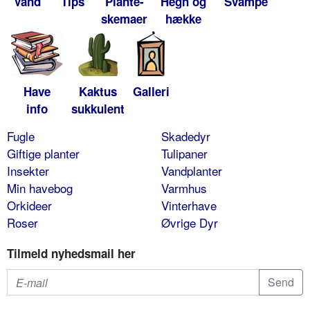
Vand
Tips
Plante-
Hegn og
Svampe
skemaer
hække
Have
Kaktus
Galleri
info
sukkulent
Fugle
Skadedyr
Giftige planter
Tulipaner
Insekter
Vandplanter
Min havebog
Varmhus
Orkideer
Vinterhave
Roser
Øvrige Dyr
Tilmeld nyhedsmail her