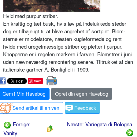
Hvid med purpur striber.
En kraftig og tæt busk, hvis løv på indelukkede steder
dog er tilbøjeligt til at blive angrebet af sortplet. Blom­
sterne er middelstore, næsten kugleformede og rent
hvide med uregelmæssige striber og pletter i purpur.
Knopperne er i regelen mørkere i farven. Blomstrer i juni
uden nævneværdig remontering senere. Tiltruk­ket af den
italienske gartner A. Bonfiglioli i 1909.
Save
Gem i Min Havebog
Opret din egen Havebog
Send artikel til en ven
Feedback
Forrige:
Næste: Variegata di Bologna.
Vanity