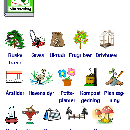
Buske
Græs
Ukrudt
Frugt bær
Drivhuset
træer
Årstider
Havens dyr
Potte-
Kompost
Planlæg-
planter
gødning
ning