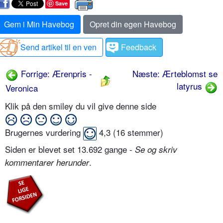
Save
Gem i Min Havebog
Opret din egen Havebog
Send artikel til en ven
Feedback
Forrige: Ærenpris -
Næste: Ærteblomst se
latyrus
Veronica
Klik på den smiley du vil give denne side
Brugernes vurdering
4,3
(
16
stemmer)
Siden er blevet set 13.692 gange -
Se og skriv
.
kommentarer herunder