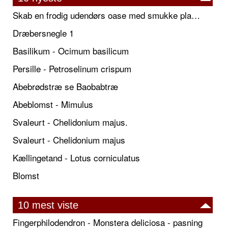
Skab en frodig udendørs oase med smukke plantekrukker og elegante espalier
Dræbersnegle 1
Basilikum - Ocimum basilicum
Persille - Petroselinum crispum
Abebrødstræ se Baobabtræ
Abeblomst - Mimulus
Svaleurt - Chelidonium majus.
Svaleurt - Chelidonium majus
Kællingetand - Lotus corniculatus
Blomst
10 mest viste
Fingerphilodendron - Monstera deliciosa - pasning