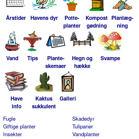
Årstider
Havens dyr
Potte-
Kompost
Planlæg-
planter
gødning
ning
Vand
Tips
Plante-
Hegn og
Svampe
skemaer
hække
Have
Kaktus
Galleri
info
sukkulent
Fugle
Skadedyr
Giftige planter
Tulipaner
Insekter
Vandplanter