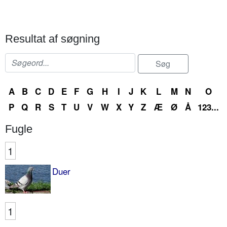
Resultat af søgning
A
B
C
D
E
F
G
H
I
J
K
L
M
N
O
P
Q
R
S
T
U
V
W
X
Y
Z
Æ
Ø
Å
123...
Fugle
1
Duer
1