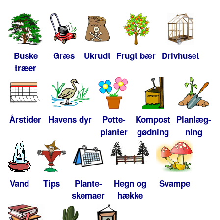
Buske
Græs
Ukrudt
Frugt bær
Drivhuset
træer
Årstider
Havens dyr
Potte-
Kompost
Planlæg-
planter
gødning
ning
Vand
Tips
Plante-
Hegn og
Svampe
skemaer
hække