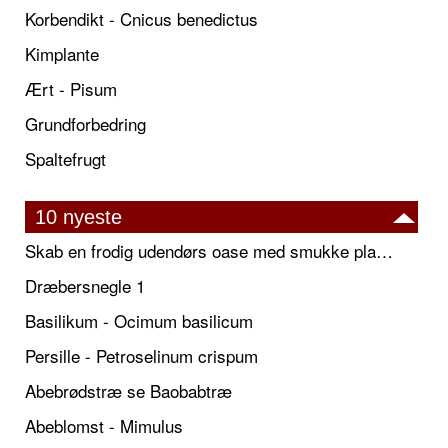
Korbendikt - Cnicus benedictus
Kimplante
Ært - Pisum
Grundforbedring
Spaltefrugt
10 nyeste
Skab en frodig udendørs oase med smukke plantekrukker og elegante espalier
Dræbersnegle 1
Basilikum - Ocimum basilicum
Persille - Petroselinum crispum
Abebrødstræ se Baobabtræ
Abeblomst - Mimulus