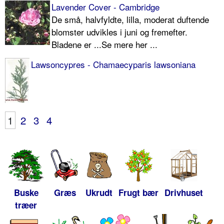
Lavender Cover - Cambridge
De små, halvfyldte, lilla, moderat duftende
blomster udvik­les i juni og fremefter.
Bladene er ...Se mere her ...
Lawsoncypres - Chamaecyparis lawsoniana
1
2
3
4
Buske
Græs
Ukrudt
Frugt bær
Drivhuset
træer