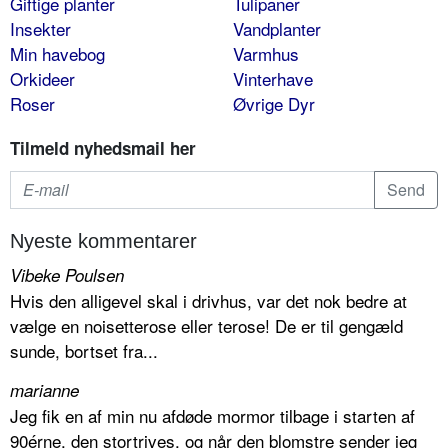
Giftige planter
Tulipaner
Insekter
Vandplanter
Min havebog
Varmhus
Orkideer
Vinterhave
Roser
Øvrige Dyr
Tilmeld nyhedsmail her
Nyeste kommentarer
Vibeke Poulsen
Hvis den alligevel skal i drivhus, var det nok bedre at
vælge en noisetterose eller terose! De er til gengæld
sunde, bortset fra...
marianne
Jeg fik en af min nu afdøde mormor tilbage i starten af
90érne, den stortrives, og når den blomstre sender jeg