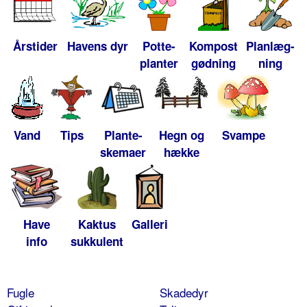
Årstider
Havens dyr
Potte-
Kompost
Planlæg-
planter
gødning
ning
Vand
Tips
Plante-
Hegn og
Svampe
skemaer
hække
Have
Kaktus
Galleri
info
sukkulent
Fugle
Skadedyr