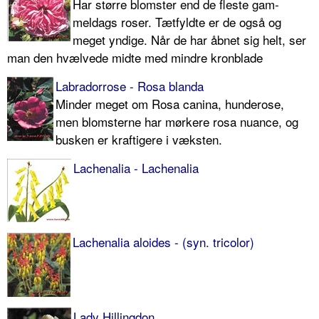
Har større blomster end de fleste gam­
meldags roser. Tætfyldte er de også og
meget yndige. Når de har åbnet sig helt, ser
man den hvælvede midte med mindre kronblade
Labradorrose - Rosa blanda
Minder meget om Rosa canina, hunde­rose,
men blomsterne har mørkere rosa nuance, og
busken er kraftigere i væks­ten.
Lachenalia - Lachenalia
Lachenalia aloides - (syn. tricolor)
Lady Hillingdon