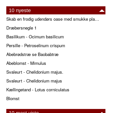
10 nyeste
Skab en frodig udendørs oase med smukke plantekrukker og elegante espalier
Dræbersnegle 1
Basilikum - Ocimum basilicum
Persille - Petroselinum crispum
Abebrødstræ se Baobabtræ
Abeblomst - Mimulus
Svaleurt - Chelidonium majus.
Svaleurt - Chelidonium majus
Kællingetand - Lotus corniculatus
Blomst
10 mest viste