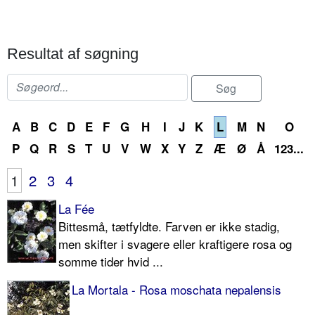
Resultat af søgning
A
B
C
D
E
F
G
H
I
J
K
L
M
N
O
P
Q
R
S
T
U
V
W
X
Y
Z
Æ
Ø
Å
123...
1
2
3
4
La Fée
Bittesmå, tætfyldte. Farven er ikke stadig,
men skifter i svagere eller kraftigere rosa og
somme tider hvid ...
La Mortala - Rosa moschata nepalensis