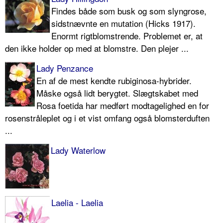
Findes både som busk og som slyngro­se,
sidstnævnte en mutation (Hicks 1917).
Enormt rigtblomstrende. Pro­blemet er, at
den ikke holder op med at blomstre. Den plejer ...
Lady Penzance
En af de mest kendte rubiginosa-hybri­der.
Måske også lidt berygtet. Slægt­skabet med
Rosa foetida har medført modtagelighed en for
rosenstråleplet og i et vist omfang også blomsterduften
...
Lady Waterlow
Laelia - Laelia