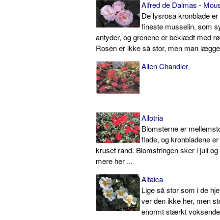
Alfred de Dalmas - Mous
De lysrosa kronblade e
fineste musselin, som 
antyder, og grenene er beklædt med r
Rosen er ikke så stor, men man lægger 
Allen Chandler
Allotria
Blomsterne er mellemstor
flade, og kronblade­ne e
kruset rand. Blomstringen sker i juli og
mere her ...
Altaica
Lige så stor som i de hje
ver den ikke her, men st
enormt stærkt voksende