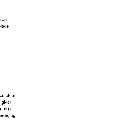
i og
blade
..
es skjul
 giver
gning.
mede, og