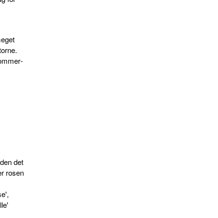
meget
torne.
sommer­
.
den det
er rosen
e',
le'