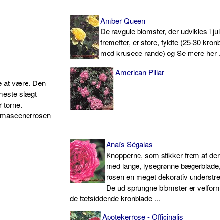
Amber Queen
De ravgule blomster, der udvikles i jul
fremefter, er store, fyldte (25-30 kron
med krusede rande) og Se mere her .
American Pillar
se at være. Den
rmeste slægt
 torne.
damascenerrosen
Anaïs Ségalas
Knopperne, som stikker frem af der
med lange, lysegrønne bægerbla­de,
rosen en meget dekorativ un­derstre
De ud sprungne blomster er velfor
de tætsiddende kron­blade ...
Apotekerrose - Officinalis