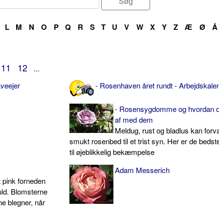
L
M
N
O
P
Q
R
S
T
U
V
W
X
Y
Z
Æ
Ø
Å
11
12
...
aveejer
- Rosenhaven året rundt - Arbejdskale
- Rosensygdomme og hvordan du
af med dem
Meldug, rust og bladlus kan forv
smukt rosenbed til et trist syn. Her er de bedste
til øjeblikkelig bekæmpelse
Adam Messerich
 pink forneden
uld. Blomsterne
ne blegner, når