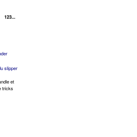
123...
nder
 slipper
andle et
 tricks