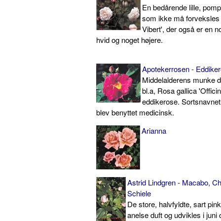
En bedårende lille, pomp
som ikke må forveksles
Vibert', der også er en no
hvid og noget højere.
Apotekerrosen - Eddikero
Middelalderens munke d
bl.a, Rosa gallica 'Officin
eddikerose. Sortsnavnet 
blev benyttet medicinsk.
Arianna
Astrid Lindgren - Macabo, C
Schiele
De store, halvfyldte, sart pin
anelse duft og udvikles i juni 