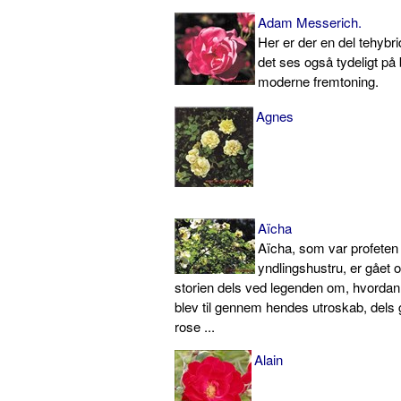
Adam Messerich.
Her er der en del tehybri
det ses også tydeligt på
moderne fremtoning.
Agnes
Aïcha
Aïcha, som var profet
yndlingshustru, er gået o
storien dels ved legenden om, hvordan
blev til gennem hendes utroskab, del
rose ...
Alain