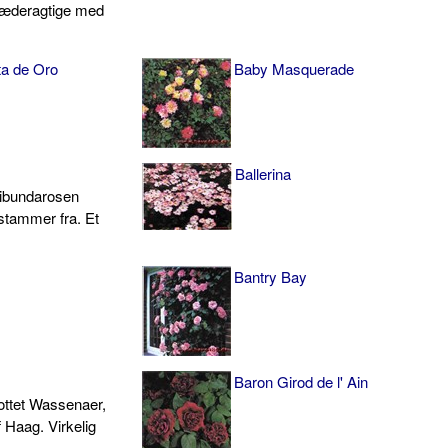
læderagtige med
ita de Oro
Baby Masquerade
Ballerina
oribundarosen
stammer fra. Et
Bantry Bay
Baron Girod de l' Ain
lottet Wasse­naer,
 Haag. Virkelig