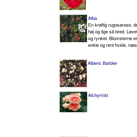
Alba
En kraftig rugosarose, d
høj og lige så bred. Løve
og rynket. Blomsterne er 
enkle og rent hvide, næs
Alberic Barbier
Alchymist