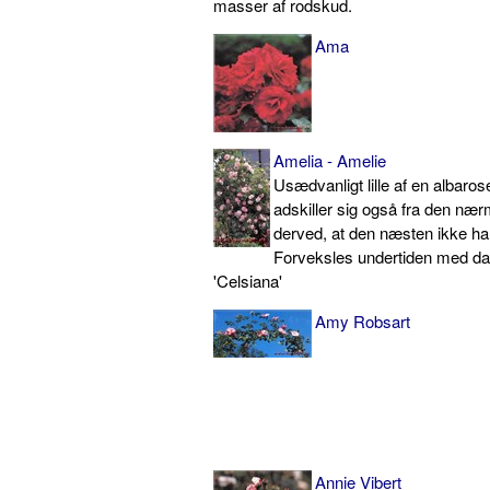
masser af rodskud.
Ama
Amelia - Amelie
Usædvanligt lille af en albaro
adskiller sig også fra den næ
derved, at den næsten ikke har
Forveksles undertiden med 
'Celsiana'
Amy Robsart
Annie Vibert