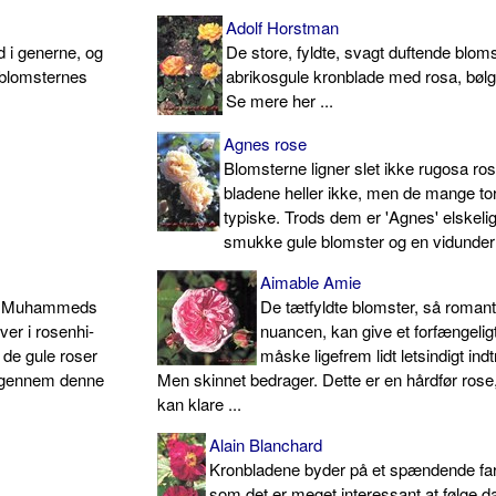
Adolf Horstman
d i generne, og
De store, fyldte, svagt duftende blom
 blomsternes
abrikosgule kronblade med rosa, bølg
Se mere her ...
Agnes rose
Blomsterne ligner slet ikke rugosa ro­
bladene heller ikke, men de mange to
typiske. Trods dem er 'Agnes' elskeli
smukke gule blomster og en vidunderli
Aimable Amie
en Muhammeds
De tætfyldte blomster, så romant
ver i rosenhi­
nuancen, kan give et forfængeligt
 de gule roser
måske ligefrem lidt letsindigt indt
s gennem denne
Men skinnet bedrager. Dette er en hårdfør ros
kan klare ...
Alain Blanchard
Kronbladene byder på et spændende far
som det er meget interessant at følge da