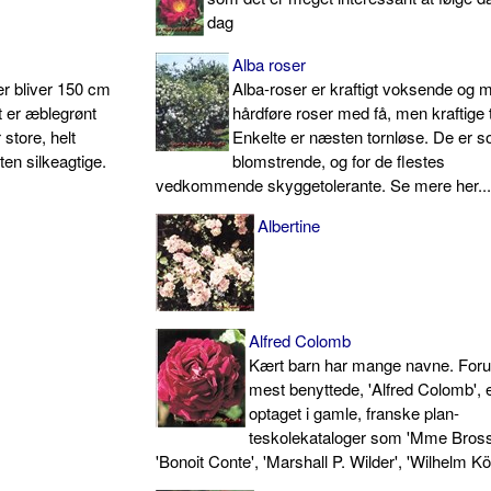
dag
Alba roser
er bliver 150 cm
Alba-roser er kraftigt voksende og 
t er æblegrønt
hårdføre roser med få, men kraftige 
store, helt
Enkelte er næsten tornløse. De er 
ten silkeagtige.
blomstrende, og for de flestes
vedkommende skyggetolerante. Se mere her..
Albertine
Alfred Colomb
Kært barn har mange navne. Foru
mest benyttede, 'Alfred Colomb', 
optaget i gamle, franske plan­
teskolekataloger som 'Mme Bross
'Bonoit Conte', 'Marshall P. Wilder', 'Wilhelm Köl