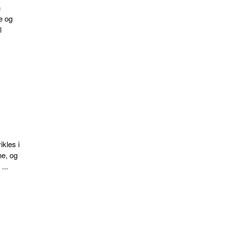
n
e og
l
ikles i
ne, og
...