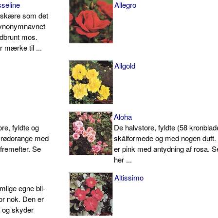
seline
Allegro
r skære som det
synonymnavnet
ødbrunt mos.
mærke til ...
Allgold
Aloha
e, fyldte og
De halvstore, fyldte (58 kronblad
r rødorange med
skålformede og med nogen duft.
 fremefter. Se
er pink med antydning af rosa. 
her ...
Altissimo
mlige egne bli­
or nok. Den er
 og skyder