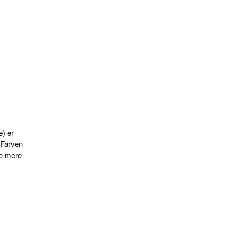
e) er
 Farven
Se mere