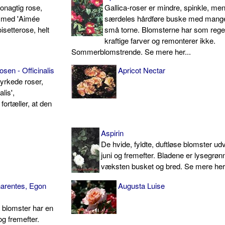
onagtig rose,
Gallica-roser er mindre, spinkle, me
 med 'Aimée
særdeles hårdføre buske med mang
isetterose, helt
små torne. Blomsterne har som rege
kraftige farver og remonterer ikke.
Sommerblomstrende. Se mere her...
sen - Officinalis
Apricot Nectar
yrkede roser,
alis',
fortæller, at den
Aspirin
De hvide, fyldte, duftløse blomster udv
juni og frem­efter. Bladene er lysegrøn
væksten busket og bred. Se mere her 
harentes, Egon
Augusta Luise
k blomster har en
og fremefter.