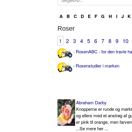
A
B
C
D
E
F
G
H
I
J
K
Roser
1
2
3
4
5
6
7
8
9
10
- RosenABC - for den travle h
- Rosenstudier i marken
Abraham Darby
Knopperne er runde og mørkt
og ellers med et anstrøg af g
er pink til orange, men farver
...Se mere her ...