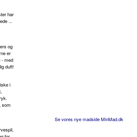
ster har
ede ...
sers og
rne er
g - med
g duft!
iske i
,
ryk.
e, som
Se vores nye madside MinMad.dk
vespil,
g for