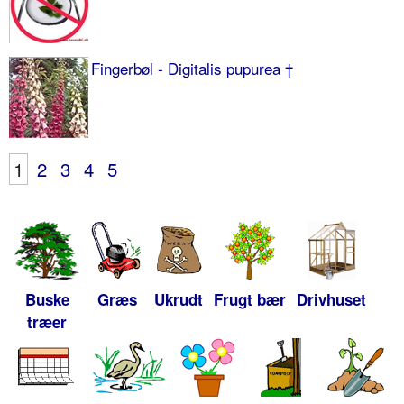
Fingerbøl - Digitalis pupurea †
1
2
3
4
5
Buske
Græs
Ukrudt
Frugt bær
Drivhuset
træer