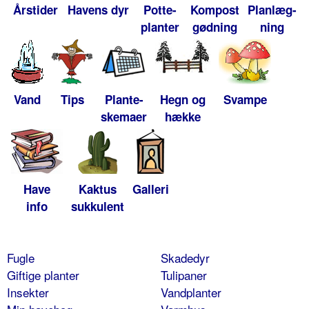
Årstider
Havens dyr
Potte-
Kompost
Planlæg-
planter
gødning
ning
Vand
Tips
Plante-
Hegn og
Svampe
skemaer
hække
Have
Kaktus
Galleri
info
sukkulent
Fugle
Skadedyr
Giftige planter
Tulipaner
Insekter
Vandplanter