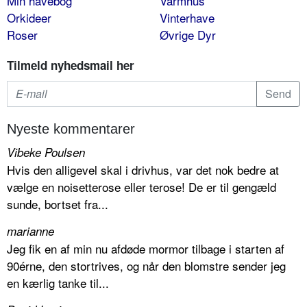
Min havebog
Varmhus
Orkideer
Vinterhave
Roser
Øvrige Dyr
Tilmeld nyhedsmail her
Nyeste kommentarer
Vibeke Poulsen
Hvis den alligevel skal i drivhus, var det nok bedre at
vælge en noisetterose eller terose! De er til gengæld
sunde, bortset fra...
marianne
Jeg fik en af min nu afdøde mormor tilbage i starten af
90érne, den stortrives, og når den blomstre sender jeg
en kærlig tanke til...