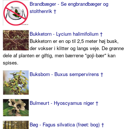
Brandbæger - Se engbrandbæger og
stolthenrik †
Bukketorn - Lycium halimifolium †
Bukketorn er en op til 2,5 meter høj busk,
der vokser i klitter og langs veje. De grønne
dele af planten er giftig, men bærrene "goji-bær" kan
spises.
Buksbom - Buxus sempervirens †
Bulmeurt - Hyoscyamus niger †
Bøg - Fagus silvatica (frøet: bog) †