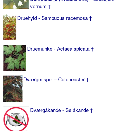
vernum †
Druehyld - Sambucus racemosa †
Druemunke - Actaea spicata †
Dværgmispel – Cotoneaster †
Dværgåkande - Se åkande †