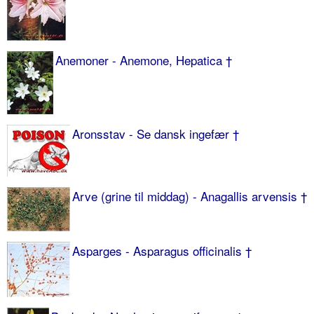
Anemoner - Anemone, Hepatica †
Aronsstav - Se dansk ingefær †
Arve (grine til middag) - Anagallis arvensis †
Asparges - Asparagus officinalis †