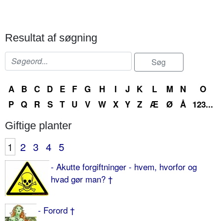
Resultat af søgning
A
B
C
D
E
F
G
H
I
J
K
L
M
N
O
P
Q
R
S
T
U
V
W
X
Y
Z
Æ
Ø
Å
123...
Giftige planter
1
2
3
4
5
- Akutte forgiftninger - hvem, hvorfor og
hvad gør man? †
- Forord †