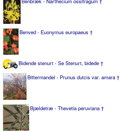
Benbræk - Narthecium ossifragum †
Benved - Euonymus europaeus †
Bidende stenurt - Se Stenurt, bidede †
Bittermandel - Prunus dutcis var. amara †
Bjældetræ - Thevetia peruviana †