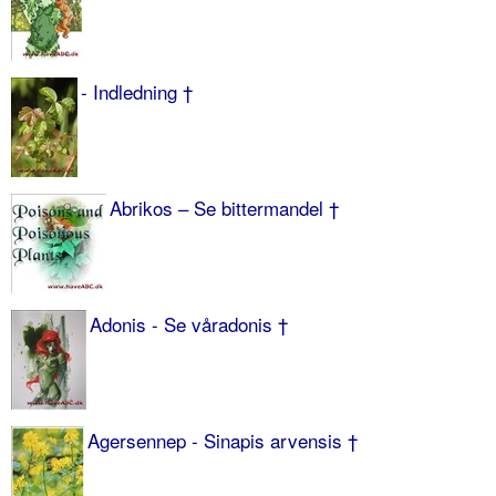
- Indledning †
Abrikos – Se bittermandel †
Adonis - Se våradonis †
Agersennep - Sinapis arvensis †