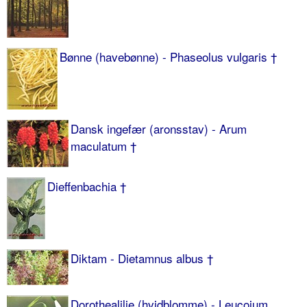
Bønne (havebønne) - Phaseolus vulgaris †
Dansk ingefær (aronsstav) - Arum
maculatum †
Dieffenbachia †
Diktam - Dietamnus albus †
Dorothealilje (hvidblomme) - Leucojum