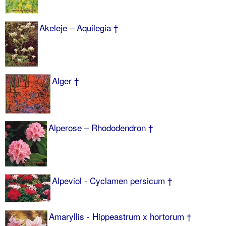
Akeleje – Aquilegia †
Alger †
Alperose – Rhododendron †
Alpeviol - Cyclamen persicum †
Amaryllis - Hippeastrum x hortorum †