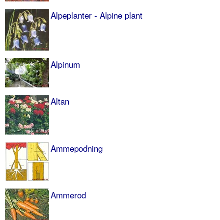
Alpeplanter - Alpine plant
Alpinum
Altan
Ammepodning
Ammerod