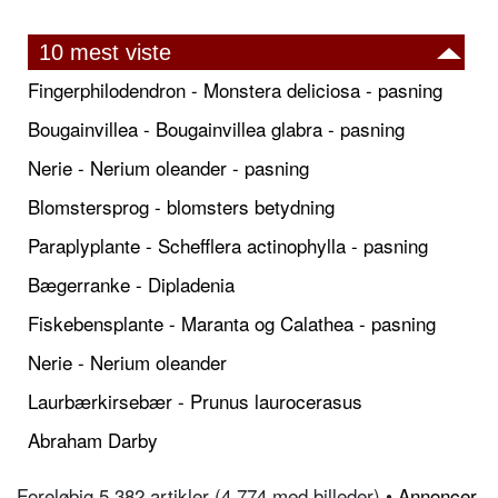
10 mest viste
Fingerphilodendron - Monstera deliciosa - pasning
Bougainvillea - Bougainvillea glabra - pasning
Nerie - Nerium oleander - pasning
Blomstersprog - blomsters betydning
Paraplyplante - Schefflera actinophylla - pasning
Bægerranke - Dipladenia
Fiskebensplante - Maranta og Calathea - pasning
Nerie - Nerium oleander
Laurbærkirsebær - Prunus laurocerasus
Abraham Darby
Foreløbig 5.382 artikler (4.774 med billeder) •
Annoncer