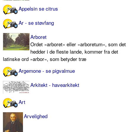
Appelsin se citrus
Ar - se støvfang
Arboret
Ordet »arboret« eller »arboretum«, som det
hedder i de fleste lande, kommer fra det
latinske ord »arbor«, som betyder træ
Argemone - se pigvalmue
Arkitekt - havearkitekt
Art
Arvelighed