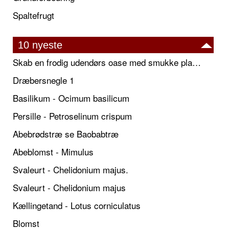
Spaltefrugt
10 nyeste
Skab en frodig udendørs oase med smukke plantekrukker og elegante espalier
Dræbersnegle 1
Basilikum - Ocimum basilicum
Persille - Petroselinum crispum
Abebrødstræ se Baobabtræ
Abeblomst - Mimulus
Svaleurt - Chelidonium majus.
Svaleurt - Chelidonium majus
Kællingetand - Lotus corniculatus
Blomst