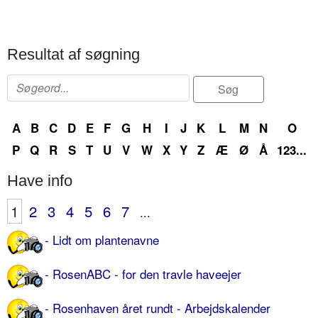
Resultat af søgning
A
B
C
D
E
F
G
H
I
J
K
L
M
N
O
P
Q
R
S
T
U
V
W
X
Y
Z
Æ
Ø
Å
123...
Have info
1
2
3
4
5
6
7
...
- Lidt om plantenavne
- RosenABC - for den travle haveejer
- Rosenhaven året rundt - Arbejdskalender