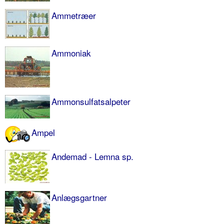
Ammetræer
Ammoniak
Ammonsulfat­salpeter
Ampel
Andemad - Lemna sp.
Anlægs­gartner