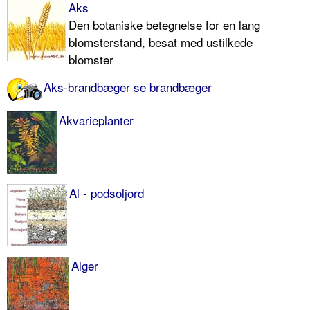
Aks
Den botaniske betegnelse for en lang
blomsterstand, besat med ustilkede
blomster
Aks-brandbæger se brandbæger
Akva­rieplanter
Al - podsol­jord
Alger