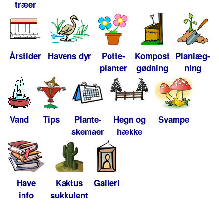
træer
Årstider
Havens dyr
Potte-
Kompost
Planlæg-
planter
gødning
ning
Vand
Tips
Plante-
Hegn og
Svampe
skemaer
hække
Have
Kaktus
Galleri
info
sukkulent