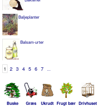
Baljeplanter
Balsam-urter
1
2
3
4
5
6
7
...
Buske
Græs
Ukrudt
Frugt bær
Drivhuset