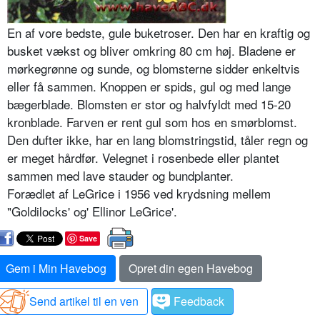
En af vore bedste, gule buketroser. Den har en kraftig og
busket vækst og bliver omkring 80 cm høj. Bladene er
mørkegrønne og sunde, og blomsterne sidder en­keltvis
eller få sammen. Knoppen er spids, gul og med lange
bægerblade. Blomsten er stor og halvfyldt med 15-20
kronblade. Farven er rent gul som hos en smør­blomst.
Den dufter ikke, har en lang blomstringstid, tåler regn og
er meget hårdfør. Velegnet i rosenbede eller plantet
sammen med lave stauder og bundplan­ter.
Forædlet af LeGrice i 1956 ved krydsning mellem
"Goldilocks' og' Ellinor LeGrice'.
Save
Gem i Min Havebog
Opret din egen Havebog
Send artikel til en ven
Feedback