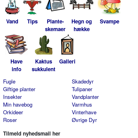
Vand
Tips
Plante-
Hegn og
Svampe
skemaer
hække
Have
Kaktus
Galleri
info
sukkulent
Fugle
Skadedyr
Giftige planter
Tulipaner
Insekter
Vandplanter
Min havebog
Varmhus
Orkideer
Vinterhave
Roser
Øvrige Dyr
Tilmeld nyhedsmail her