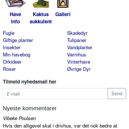
Have
Kaktus
Galleri
info
sukkulent
Fugle
Skadedyr
Giftige planter
Tulipaner
Insekter
Vandplanter
Min havebog
Varmhus
Orkideer
Vinterhave
Roser
Øvrige Dyr
Tilmeld nyhedsmail her
Nyeste kommentarer
Vibeke Poulsen
Hvis den alligevel skal i drivhus, var det nok bedre at