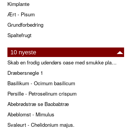
Kimplante
Ært - Pisum
Grundforbedring
Spaltefrugt
10 nyeste
Skab en frodig udendørs oase med smukke plantekrukker og elegante espalier
Dræbersnegle 1
Basilikum - Ocimum basilicum
Persille - Petroselinum crispum
Abebrødstræ se Baobabtræ
Abeblomst - Mimulus
Svaleurt - Chelidonium majus.