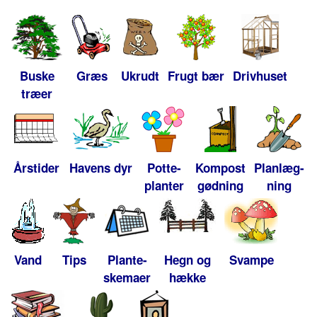
Buske
Græs
Ukrudt
Frugt bær
Drivhuset
træer
Årstider
Havens dyr
Potte-
Kompost
Planlæg-
planter
gødning
ning
Vand
Tips
Plante-
Hegn og
Svampe
skemaer
hække