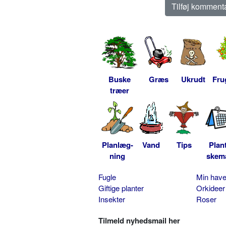
Buske
Græs
Ukrudt
Fru
træer
Planlæg-
Vand
Tips
Plan
ning
skem
Fugle
Min hav
Giftige planter
Orkideer
Insekter
Roser
Tilmeld nyhedsmail her