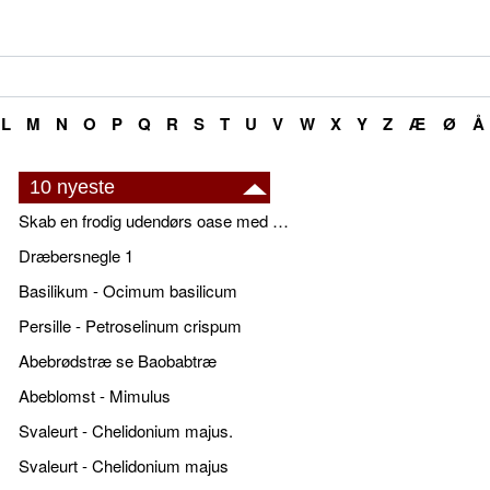
L
M
N
O
P
Q
R
S
T
U
V
W
X
Y
Z
Æ
Ø
Å
10 nyeste
Skab en frodig udendørs oase med smukke plantekrukker og elegante espalier
Dræbersnegle 1
Basilikum - Ocimum basilicum
Persille - Petroselinum crispum
Abebrødstræ se Baobabtræ
Abeblomst - Mimulus
Svaleurt - Chelidonium majus.
Svaleurt - Chelidonium majus