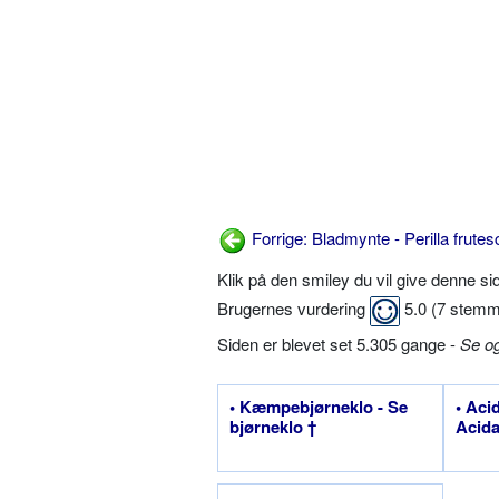
Forrige: Bladmynte - Perilla frute
Klik på den smiley du vil give denne s
Brugernes vurdering
5.0
(
7
stemm
Siden er blevet set 5.305 gange -
Se o
• Kæmpebjørneklo - Se
• Aci
bjørneklo †
Acida