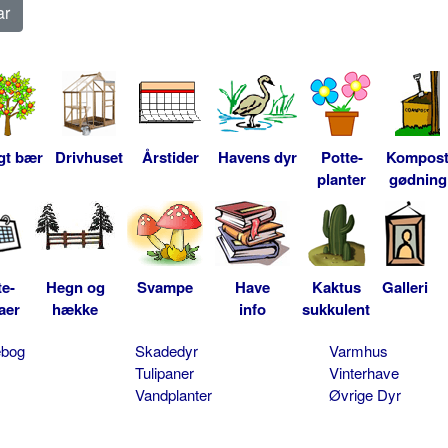
gt bær
Drivhuset
Årstider
Havens dyr
Potte-
Kompos
planter
gødning
te-
Hegn og
Svampe
Have
Kaktus
Galleri
aer
hække
info
sukkulent
ebog
Skadedyr
Varmhus
Tulipaner
Vinterhave
Vandplanter
Øvrige Dyr