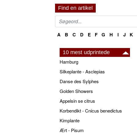
Find en artikel
A
B
C
D
E
F
G
H
I
J
K
10 mest udprintede
Hamburg
Silkeplante - Asclepias
Danse des Sylphes
Golden Showers
Appelsin se citrus
Korbendikt - Cnicus benedictus
Kimplante
Ært - Pisum