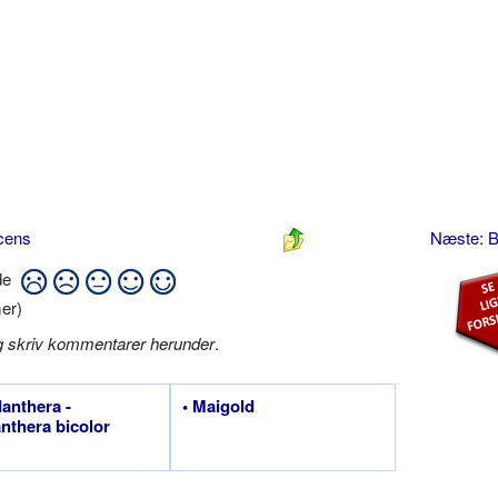
scens
Næste: 
ide
er)
g skriv kommentarer herunder
.
danthera -
• Maigold
nthera bicolor