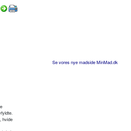
Se vores nye madside MinMad.dk
pe
fyldte.
, hvide