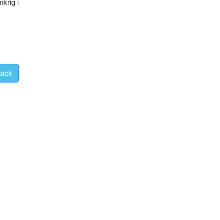
krig i
ack