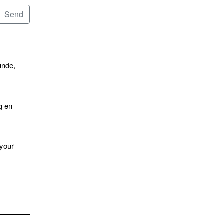
unde,
g en
 your