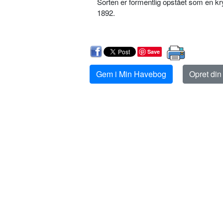
Sorten er formentlig opstået som en k
1892.
Save
Gem i Min Havebog
Opret di