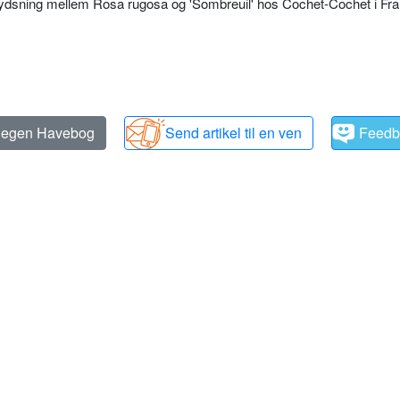
rydsning mellem Rosa rugosa og 'Sombreuil' hos Cochet-Cochet i Fran
n egen Havebog
Send artikel til en ven
Feedb