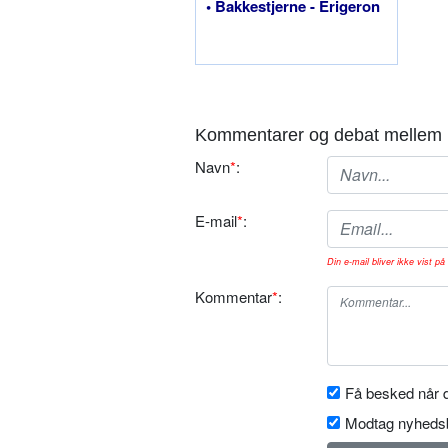
• Bakkestjerne - Erigeron
Kommentarer og debat mellem 
Navn
*
:
E-mail
*
:
Din e-mail bliver ikke vist på 
Kommentar
*
:
Få besked når d
Modtag nyhedsb