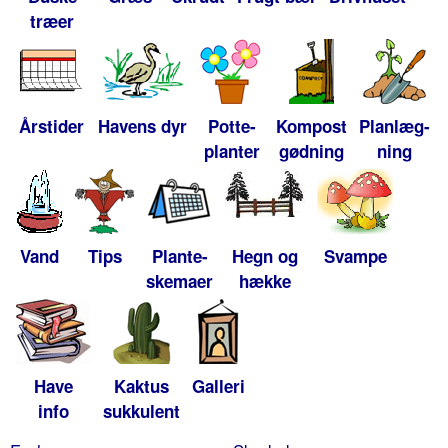
træer
Årstider
Havens dyr
Potte-
Kompost
Planlæg-
planter
gødning
ning
Vand
Tips
Plante-
Hegn og
Svampe
skemaer
hække
Have
Kaktus
Galleri
info
sukkulent