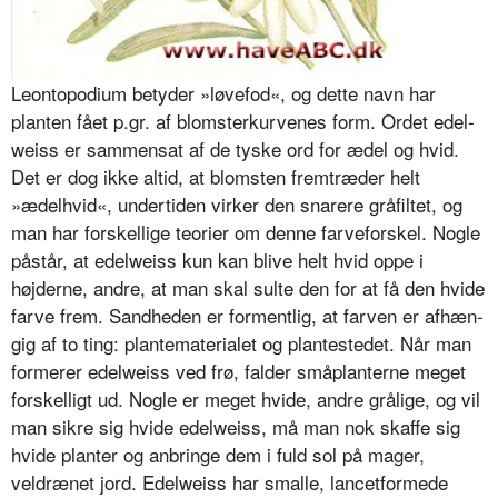
Leontopodium betyder »løvefod«, og dette navn har
planten fået p.gr. af blomsterkurvenes form. Ordet edel­
weiss er sammensat af de tyske ord for ædel og hvid.
Det er dog ikke altid, at blomsten fremtræder helt
»ædelhvid«, undertiden virker den snarere gråfiltet, og
man har forskellige teorier om denne farveforskel. Nogle
påstår, at edel­weiss kun kan blive helt hvid oppe i
højderne, andre, at man skal sulte den for at få den hvide
farve frem. Sandhe­den er formentlig, at farven er afhæn­
gig af to ting: plantematerialet og plan­testedet. Når man
formerer edelweiss ved frø, falder småplanterne meget
forskelligt ud. Nogle er meget hvide, andre grålige, og vil
man sikre sig hvide edelweiss, må man nok skaffe sig
hvide planter og anbringe dem i fuld sol på mager,
veldrænet jord. Edelweiss har smalle, lancetformede