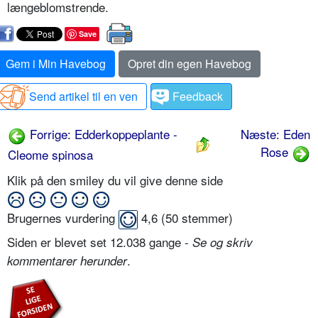
længeblomstrende.
Save
Gem i Min Havebog
Opret din egen Havebog
Send artikel til en ven
Feedback
Forrige: Edderkoppe­plante -
Næste: Eden
Rose
Cleome spinosa
Klik på den smiley du vil give denne side
Brugernes vurdering
4,6
(
50
stemmer)
Siden er blevet set 12.038 gange -
Se og skriv
.
kommentarer herunder