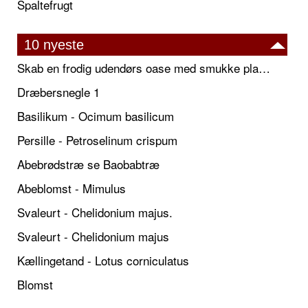
Spaltefrugt
10 nyeste
Skab en frodig udendørs oase med smukke plantekrukker og elegante espalier
Dræbersnegle 1
Basilikum - Ocimum basilicum
Persille - Petroselinum crispum
Abebrødstræ se Baobabtræ
Abeblomst - Mimulus
Svaleurt - Chelidonium majus.
Svaleurt - Chelidonium majus
Kællingetand - Lotus corniculatus
Blomst