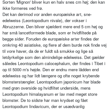
Sorten 'Mignon' bliver kun en halv snes cm høj; den kan
ikke formeres ved frø.
Det kan derimod vor anden europæi­ske art, sne-
edelweiss (Leontopodium nivale), der vokser i
Abruzzerne. Den bliver sjældent mere end 5 cm høj og
har små lancetformede blade, som er hvidfiltede på
begge sider. Foruden de europæiske arter findes der
omkring 40 asiatiske, og flere af dem burde nok finde vej
til vore haver, da de er fuldt så smukke og lige så
letdyrkelige som den almindelige edelweiss. Det gælder
således Leontopodium calocephalum, der findes i Tibet i
op til 5000 m's højde. Den er endnu mere lådden end
edelweiss og har lidt længere og ofte noget krybende
blomsterstængler. Leontopodium japonicum har blade
med grøn overside og hvidfiltet under­side, mens
Leontopodium himalaya­num er lav med meget store
blomster. De to sidste har man krydset og fået
Leontopodium lindavicum, der er u­sædvanlig