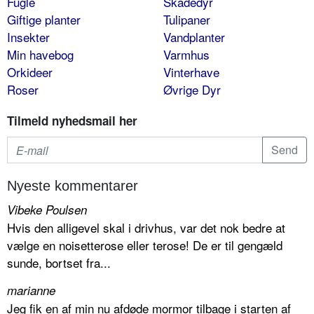
Fugle
Skadedyr
Giftige planter
Tulipaner
Insekter
Vandplanter
Min havebog
Varmhus
Orkideer
Vinterhave
Roser
Øvrige Dyr
Tilmeld nyhedsmail her
Nyeste kommentarer
Vibeke Poulsen
Hvis den alligevel skal i drivhus, var det nok bedre at
vælge en noisetterose eller terose! De er til gengæld
sunde, bortset fra...
marianne
Jeg fik en af min nu afdøde mormor tilbage i starten af