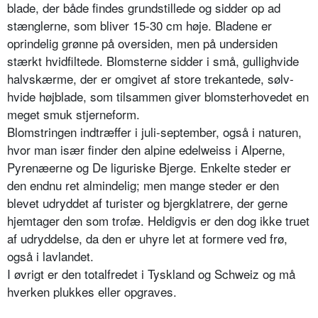
blade, der både findes grundstillede og sidder op ad
stænglerne, som bliver 15-30 cm høje. Bladene er
oprindelig grønne på oversiden, men på undersi­den
stærkt hvidfiltede. Blomsterne sid­der i små, gullighvide
halvskærme, der er omgivet af store trekantede, sølv­
hvide højblade, som tilsammen giver blomsterhovedet en
meget smuk stjer­neform.
Blomstringen indtræffer i juli-septem­ber, også i naturen,
hvor man især finder den alpine edelweiss i Alperne,
Pyrenæerne og De liguriske Bjerge. Enkelte steder er
den endnu ret almin­delig; men mange steder er den
blevet udryddet af turister og bjergklatrere, der gerne
hjemtager den som trofæ. Heldigvis er den dog ikke truet
af udryddelse, da den er uhyre let at formere ved frø,
også i lavlandet.
I øvrigt er den totalfredet i Tyskland og Schweiz og må
hverken plukkes eller opgraves.