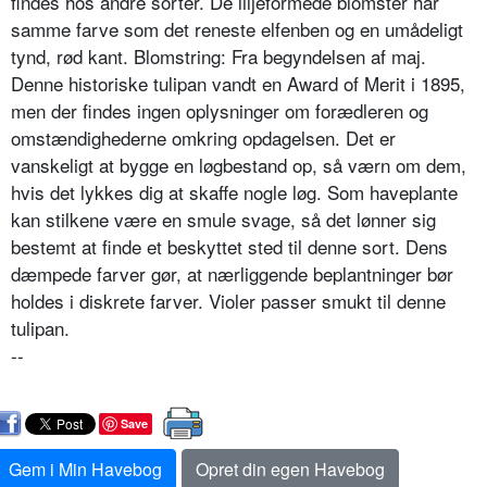
findes hos andre sorter. De liljeformede blomster har
samme farve som det reneste elfenben og en umåde­ligt
tynd, rød kant. Blomstring: Fra begyndelsen af maj.
Denne historiske tulipan vandt en Award of Merit i 1895,
men der findes ingen oplys­ninger om forædleren og
omstændighederne omkring opdagelsen. Det er
vanskeligt at bygge en løgbe­stand op, så værn om dem,
hvis det lykkes dig at skaffe nogle løg. Som haveplante
kan stilkene være en smule svage, så det lønner sig
bestemt at finde et beskyttet sted til denne sort. Dens
dæmpede farver gør, at nærliggende beplantninger bør
holdes i diskre­te farver. Violer passer smukt til denne
tulipan.
--
Save
Gem i Min Havebog
Opret din egen Havebog