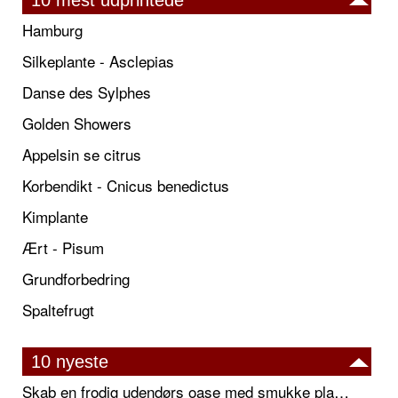
10 mest udprintede
Hamburg
Silkeplante - Asclepias
Danse des Sylphes
Golden Showers
Appelsin se citrus
Korbendikt - Cnicus benedictus
Kimplante
Ært - Pisum
Grundforbedring
Spaltefrugt
10 nyeste
Skab en frodig udendørs oase med smukke plantekrukker og elegante espalier