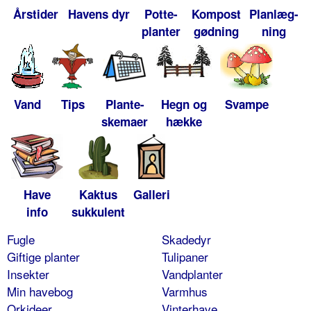
Årstider
Havens dyr
Potte-
Kompost
Planlæg-
planter
gødning
ning
Vand
Tips
Plante-
Hegn og
Svampe
skemaer
hække
Have
Kaktus
Galleri
info
sukkulent
Fugle
Skadedyr
Giftige planter
Tulipaner
Insekter
Vandplanter
Min havebog
Varmhus
Orkideer
Vinterhave