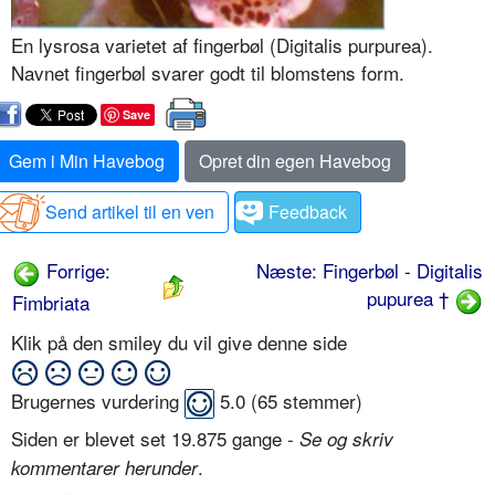
En lysrosa varietet af fingerbøl (Digitalis purpurea).
Navnet fingerbøl svarer godt til blomstens form.
Save
Gem i Min Havebog
Opret din egen Havebog
Send artikel til en ven
Feedback
Forrige:
Næste: Fingerbøl - Digitalis
pupurea †
Fimbriata
Klik på den smiley du vil give denne side
Brugernes vurdering
5.0
(
65
stemmer)
Siden er blevet set 19.875 gange -
Se og skriv
.
kommentarer herunder