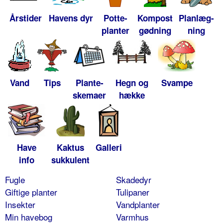
Årstider
Havens dyr
Potte-
Kompost
Planlæg-
planter
gødning
ning
Vand
Tips
Plante-
Hegn og
Svampe
skemaer
hække
Have
Kaktus
Galleri
info
sukkulent
Fugle
Skadedyr
Giftige planter
Tulipaner
Insekter
Vandplanter
Min havebog
Varmhus