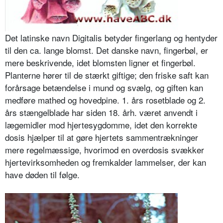
Det latinske navn Digitalis betyder fingerlang og hentyder
til den ca.
lange blomst. Det danske navn, finger­bøl, er
mere beskrivende, idet blom­sten ligner et fingerbøl.
Planterne hø­rer til de stærkt giftige; den friske saft kan
forårsage betændelse i mund og svælg, og giften kan
medføre mathed og hovedpine. 1. års rosetblade og 2.
års stængelblade har siden 18. årh. været anvendt i
lægemidler mod hjer­tesygdomme, idet den korrekte
dosis hjælper til at gøre hjertets sammen­trækninger
mere regelmæssige, hvori­mod en overdosis svækker
hjertevirk­somheden og fremkalder lammelser, der kan
have døden til følge.