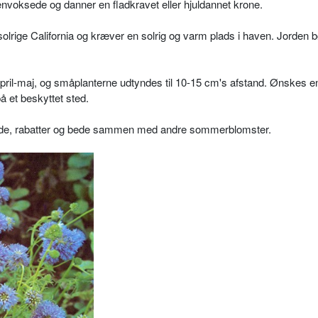
nvoksede og danner en fladkravet eller hjuldannet krone.
lrige California og kræver en solrig og varm plads i haven. Jorden 
april-maj, og småplanterne udtyndes til 10-15 cm's afstand. Ønskes en 
å et beskyttet sted.
bede, rabatter og bede sammen med andre sommerblomster.