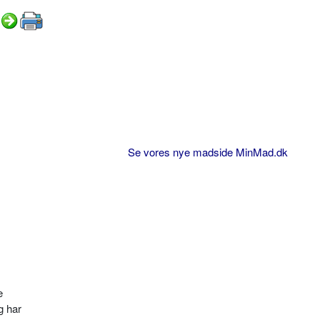
Se vores nye madside MinMad.dk
e
g har