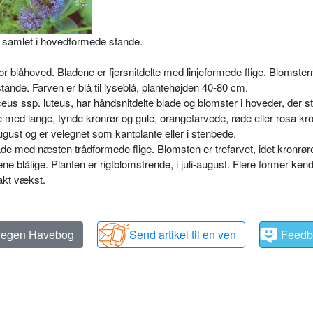
 samlet i hovedformede stande.
for blåhoved. Bladene er fjersnitdelte med linjeformede flige. Blomster
nde. Farven er blå til lyseblå, plan­tehøjden 40-80 cm.
ceus ssp. luteus, har håndsnitdelte blade og blomster i hoveder, der stø
ed lange, tynde kronrør og gule, orangefarvede, røde eller rosa kro
-august og er velegnet som kantplante eller i stenbede.
blade med næsten trådformede flige. Blomsten er trefarvet, idet kronrøre
e blålige. Planten er rigt­blomstrende, i juli-august. Flere for­mer kend
akt vækst.
n egen Havebog
Send artikel til en ven
Feedb