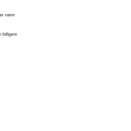
bør være
tidli­gere