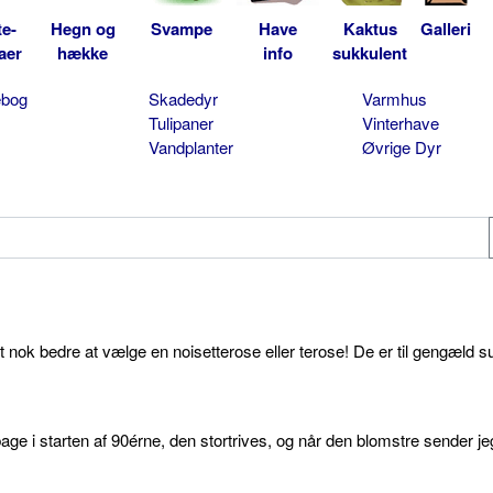
te-
Hegn og
Svampe
Have
Kaktus
Galleri
aer
hække
info
sukkulent
ebog
Skadedyr
Varmhus
Tulipaner
Vinterhave
Vandplanter
Øvrige Dyr
et nok bedre at vælge en noisetterose eller terose! De er til gengæld s
age i starten af 90érne, den stortrives, og når den blomstre sender je