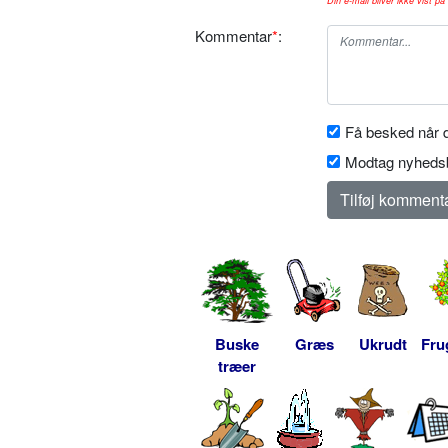
Din e-mail bliver ikke vist på 
Kommentar
*
:
Få besked når d
Modtag nyhedsb
Buske
Græs
Ukrudt
Fru
træer