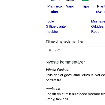
Planlæg-
Vand
Tips
Plan
ning
skem
Fugle
Min hav
Giftige planter
Orkideer
Insekter
Roser
Tilmeld nyhedsmail her
Nyeste kommentarer
Vibeke Poulsen
Hvis den alligevel skal i drivhus, var d
bortset fra...
marianne
Jeg fik en af min nu afdøde mormor tilb
kærlig tanke til...