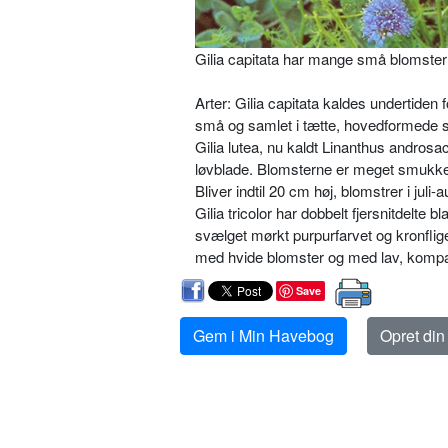
Gilia capitata har mange små blomster
Arter: Gilia capitata kaldes undertiden 
små og samlet i tætte, hovedformede sta
Gilia lutea, nu kaldt Linanthus andro­sa
løvblade. Blomsterne er meget smukke m
Bliver indtil 20 cm høj, blomstrer i juli
Gilia tricolor har dobbelt fjersnitdelte 
svælget mørkt purpurfarvet og kronfligen
med hvide blomster og med lav, komp
Save
Gem i Min Havebog
Opret di