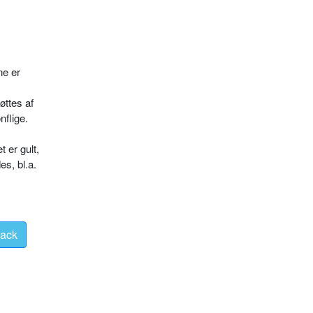
ne er
t­tes af
nflige.
t er gult,
es, bl.a.
ack