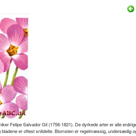
niker Felipe Salvador Gil (1756-­1821). De dyrkede arter er alle enårig
bladene er oftest snitdelte. Blom­sten er regelmæssig, undersædig o