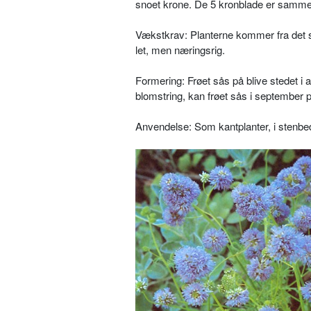
snoet krone. De 5 kronblade er sam­me
Vækstkrav: Planterne kommer fra det so
let, men næringsrig.
Formering: Frøet sås på blive stedet i 
blomstring, kan frøet sås i sep­tember p
Anvendelse: Som kantplanter, i sten­