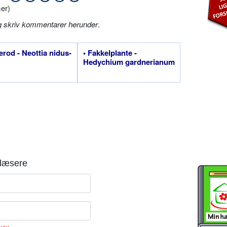
er)
g skriv kommentarer herunder
.
erod - Neottia nidus-
• Fakkelplante -
Hedychium gardnerianum
læsere