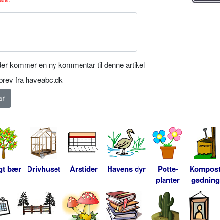
sitet.
er kommer en ny kommentar til denne artikel
rev fra haveabc.dk
gt bær
Drivhuset
Årstider
Havens dyr
Potte-
Kompos
planter
gødning