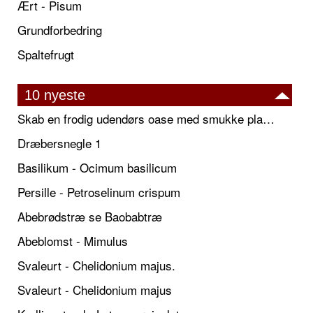
Ært - Pisum
Grundforbedring
Spaltefrugt
10 nyeste
Skab en frodig udendørs oase med smukke plantekrukker og elegante espalier
Dræbersnegle 1
Basilikum - Ocimum basilicum
Persille - Petroselinum crispum
Abebrødstræ se Baobabtræ
Abeblomst - Mimulus
Svaleurt - Chelidonium majus.
Svaleurt - Chelidonium majus