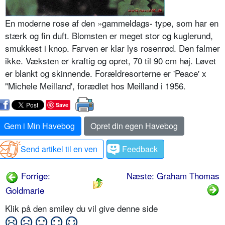
En moderne rose af den »gammeldags- type, som har en
stærk og fin duft. Blomsten er meget stor og kuglerund,
smukkest i knop. Farven er klar lys rosenrød. Den falmer
ikke. Væksten er kraftig og opret, 70 til 90 cm høj. Løvet
er blankt og skinnende. Forældresorterne er 'Peace' x
"Michele Meilland', forædlet hos Meilland i 1956.
Save
Gem i Min Havebog
Opret din egen Havebog
Send artikel til en ven
Feedback
Forrige:
Næste: Graham Thomas
Goldmarie
Klik på den smiley du vil give denne side