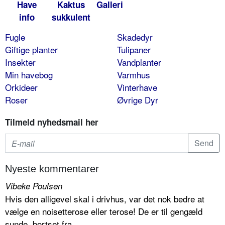
Have
Kaktus
Galleri
info
sukkulent
Fugle
Skadedyr
Giftige planter
Tulipaner
Insekter
Vandplanter
Min havebog
Varmhus
Orkideer
Vinterhave
Roser
Øvrige Dyr
Tilmeld nyhedsmail her
Nyeste kommentarer
Vibeke Poulsen
Hvis den alligevel skal i drivhus, var det nok bedre at
vælge en noisetterose eller terose! De er til gengæld
sunde, bortset fra...