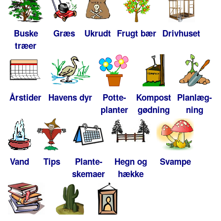
Buske
Græs
Ukrudt
Frugt bær
Drivhuset
træer
Årstider
Havens dyr
Potte-
Kompost
Planlæg-
planter
gødning
ning
Vand
Tips
Plante-
Hegn og
Svampe
skemaer
hække