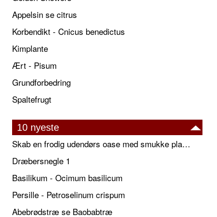
Appelsin se citrus
Korbendikt - Cnicus benedictus
Kimplante
Ært - Pisum
Grundforbedring
Spaltefrugt
10 nyeste
Skab en frodig udendørs oase med smukke plantekrukker og elegante espalier
Dræbersnegle 1
Basilikum - Ocimum basilicum
Persille - Petroselinum crispum
Abebrødstræ se Baobabtræ