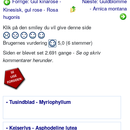
Forrige: Gul kinarose -
Næste: Guldblomme
- Arnica montana
Kinesisk, gul rose - Rosa
hugonis
Klik på den smiley du vil give denne side
Brugernes vurdering
5,0
(
6
stemmer)
Siden er blevet set 2.691 gange -
Se og skriv
.
kommentarer herunder
• Tusindblad - Myriophyllum
• Kejserlys - Asphodeline lutea