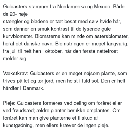
Guldasters stammer fra Nordamerika og Mexico. Både
de 20-
høje
stængler og bladene er tæt besat med sølv hvide hår,
som danner en smuk kontrast til de lysende gule
kurvblom­ster. Blomsterne kan minde om asters­blomster,
heraf det danske navn. Blomstringen er meget langvarig,
fra juli til helt hen i oktober, når den første nattefrost
melder sig.
Vækstkrav: Guldasters er en meget nøjsom plante, som
trives på let og tør jord, men helst i fuld sol. Den er helt
hårdfør i Danmark.
Pleje: Guldasters formeres ved deling om foråret eller
ved frøudsæd; ældre planter bør ikke omplantes. Om
forå­ret kan man give planterne et tilskud af
kunstgødning, men ellers kræver de ingen pleje.