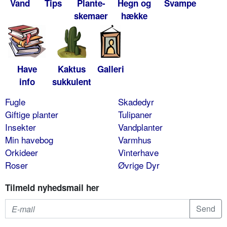
Vand
Tips
Plante-
Hegn og
Svampe
skemaer
hække
Have
Kaktus
Galleri
info
sukkulent
Fugle
Skadedyr
Giftige planter
Tulipaner
Insekter
Vandplanter
Min havebog
Varmhus
Orkideer
Vinterhave
Roser
Øvrige Dyr
Tilmeld nyhedsmail her