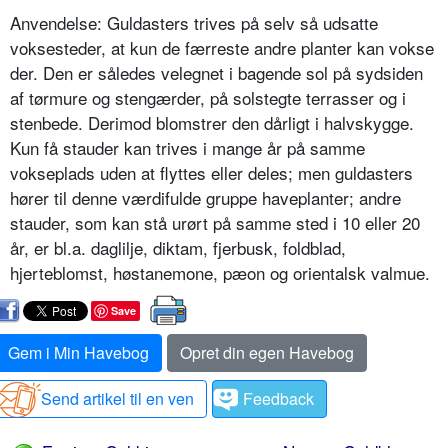
Anvendelse: Guldasters trives på selv så udsatte
voksesteder, at kun de fær­reste andre planter kan vokse
der. Den er således velegnet i bagende sol på sydsiden
af tørmure og stengærder, på solstegte terrasser og i
stenbede. Der­imod blomstrer den dårligt i halvskyg­ge.
Kun få stauder kan trives i mange år på samme
vokseplads uden at flyttes eller deles; men guldasters
hører til denne værdifulde gruppe haveplanter; andre
stauder, som kan stå urørt på samme sted i 10 eller 20
år, er bl.a. daglilje, diktam, fjerbusk, foldblad,
hjerteblomst, høstanemone, pæon og orientalsk valmue.
Save
Gem i Min Havebog
Opret din egen Havebog
Send artikel til en ven
Feedback