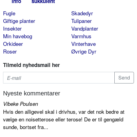
info
sukkulent
Fugle
Skadedyr
Giftige planter
Tulipaner
Insekter
Vandplanter
Min havebog
Varmhus
Orkideer
Vinterhave
Roser
Øvrige Dyr
Tilmeld nyhedsmail her
Nyeste kommentarer
Vibeke Poulsen
Hvis den alligevel skal i drivhus, var det nok bedre at
vælge en noisetterose eller terose! De er til gengæld
sunde, bortset fra...