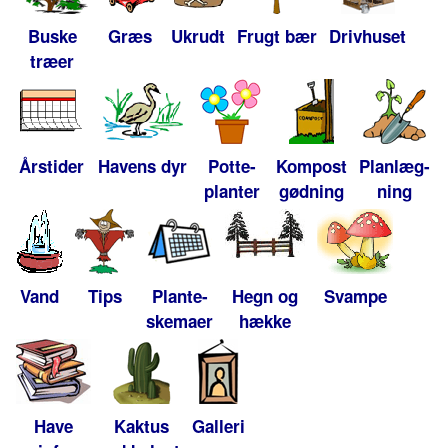
Buske
Græs
Ukrudt
Frugt bær
Drivhuset
træer
Årstider
Havens dyr
Potte-
Kompost
Planlæg-
planter
gødning
ning
Vand
Tips
Plante-
Hegn og
Svampe
skemaer
hække
Have
Kaktus
Galleri