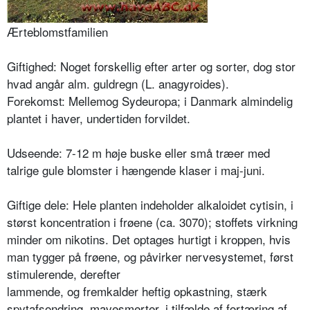
Ærteblomstfamilien
Giftighed: Noget forskellig efter arter og sorter, dog stor
hvad angår alm. guldregn (L. anagyroides).
Forekomst: Mellemog Sydeuropa; i Danmark almindelig
plantet i haver, undertiden forvildet.
Udseende: 7-12 m høje buske eller små træer med
talrige gule blomster i hængende klaser i maj-juni.
Giftige dele: Hele planten indeholder alkaloidet cytisin, i
størst koncentration i frøene (ca. 3070); stoffets virkning
minder om nikotins. Det optages hurtigt i kroppen, hvis
man tygger på frøene, og påvirker nervesystemet, først
stimulerende, derefter
lammende, og fremkalder heftig opkastning, stærk
spytafsondring, mavesmerter, i tilfælde af fortæring af