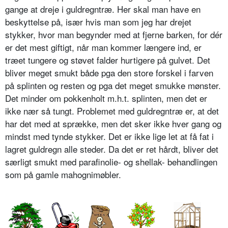
gange at dreje i guldregntræ. Her skal man have en
beskyttelse på, især hvis man som jeg har drejet
stykker, hvor man begynder med at fjerne barken, for dér
er det mest giftigt, når man kommer længere ind, er
træet tungere og støvet falder hurtigere på gulvet. Det
bliver meget smukt både pga den store forskel i farven
på splinten og resten og pga det meget smukke mønster.
Det minder om pokkenholt m.h.t. splinten, men det er
ikke nær så tungt. Problemet med guldregntræ er, at det
har det med at sprække, men det sker ikke hver gang og
mindst med tynde stykker. Det er ikke lige let at få fat i
lagret guldregn alle steder. Da det er ret hårdt, bliver det
særligt smukt med parafinolie- og shellak- behandlingen
som på gamle mahognimøbler.