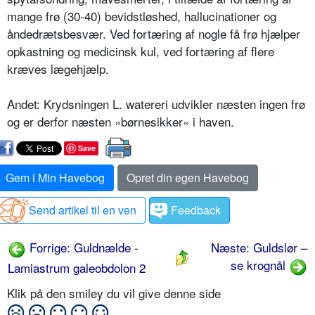
mange frø (30-40) bevidstløshed, hallucinationer og
åndedrætsbesvær. Ved fortæring af nogle få frø hjælper
opkastning og medicinsk kul, ved fortæring af flere
kræves lægehjælp.
Andet: Krydsningen L. watereri udvikler næsten ingen frø
og er derfor næsten »børnesikker« i haven.
Save
Gem i Min Havebog
Opret din egen Havebog
Send artikel til en ven
Feedback
Forrige: Guldnælde -
Næste: Guldslør –
se krognål
Lamiastrum galeobdolon 2
Klik på den smiley du vil give denne side