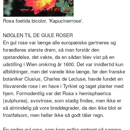
Rosa foetida bicolor, 'Kapucinerrose'.
NØGLEN TIL DE GULE ROSER
En gul rose var længe alle europæiske gartneres og
forædleres største drøm, så man forstår den
opstandelse, det vakte, da en sådan blev vist på en
udstilling i Wien omkring år 1600. Det var imidlertid kun
afbildnin­ger, men det varede ikke længe, før den franske
botaniker Clusius, Charles de Lecluse, havde fundet en
tilsvarende rose i en have i Tyrkiet og taget planter med
hjem. Formodentlig var det Rosa x hemis­phaerica
(sulphurea), svovlrose, som sta­dig findes, men ikke er
så almindelig på vore breddegrader, da den ikke blot er
frostfølsom, men heller ikke så godt tåler regn.
En anden gul rose, som kom østfra om­trent på samme