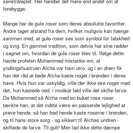
senstråleplet. Her handler det mere end andet om at
forebygge.
Mange har de gule roser som deres absolutte favoritter.
Andre tager afstand fra dem, hvilket muligvis kan hænge
sammen med, at gule roser ses som symbol for falskhed
og svig. En gammel tradition, som delvis har sine rødder
i sagnet om, hvordan de gule roser blev til. Ifølge dette
havde profeten Muhammed mistanke om, at
yndlingshustruen Aïcha var ham utro, og i en drøm fik
han det råd at bede Aïcha kaste noget i brønden i deres
have. Hvis hun var uskyldig, ville der ikke ske noget med
det, hun kastede ned, i modsat fald ville det skifte farve.
Da Muhammed så Aïcha med en buket rosa roser,
tænkte han, at det måtte være en passende lej­lighed at
prøve hende, så han bad hende kaste roserne i brønden,
og til hans store sorg - og sikkert til Aïchas undren -
skiftede de farve. Til gult! Men lad ikke dette dæmpe