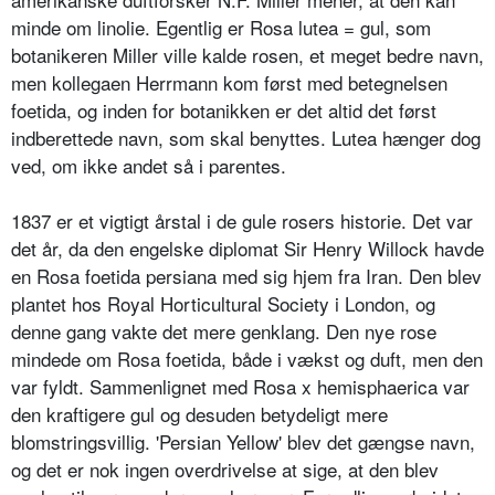
minde om linolie. Egentlig er Rosa lutea = gul, som
botanikeren Miller ville kalde rosen, et meget bedre navn,
men kollegaen Herrmann kom først med betegnelsen
foetida, og inden for botanikken er det altid det først
indberettede navn, som skal benyttes. Lutea hænger dog
ved, om ikke andet så i parentes.
1837 er et vigtigt årstal i de gule rosers historie. Det var
det år, da den engelske diplomat Sir Henry Willock havde
en Rosa foetida persiana med sig hjem fra Iran. Den blev
plantet hos Royal Horticultural Society i London, og
denne gang vakte det mere genklang. Den nye rose
mindede om Rosa foetida, både i vækst og duft, men den
var fyldt. Sammenlignet med Rosa x hemisphaerica var
den kraftigere gul og desuden betydeligt mere
blomstringsvillig. 'Persian Yellow' blev det gængse navn,
og det er nok ingen overdrivelse at sige, at den blev