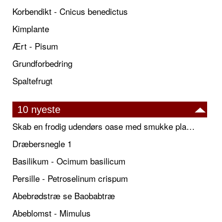
Korbendikt - Cnicus benedictus
Kimplante
Ært - Pisum
Grundforbedring
Spaltefrugt
10 nyeste
Skab en frodig udendørs oase med smukke plantekrukker og elegante espalier
Dræbersnegle 1
Basilikum - Ocimum basilicum
Persille - Petroselinum crispum
Abebrødstræ se Baobabtræ
Abeblomst - Mimulus