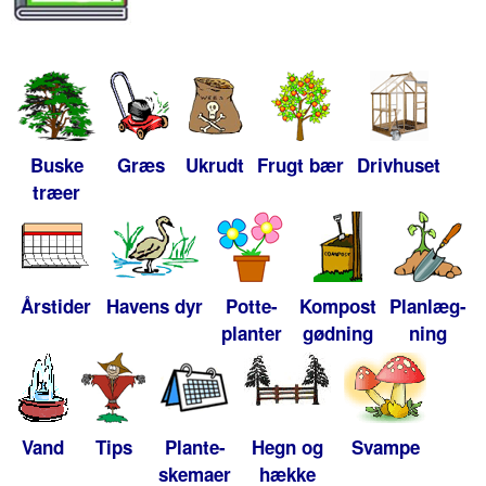
Buske
Græs
Ukrudt
Frugt bær
Drivhuset
træer
Årstider
Havens dyr
Potte-
Kompost
Planlæg-
planter
gødning
ning
Vand
Tips
Plante-
Hegn og
Svampe
skemaer
hække