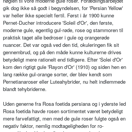
nøglen til vore moderne gule roser. Forædlingsarbejdet
gik dog ikke så godt i begyndelsen, for 'Persian Yellow'
var heller ikke specielt fertil. Først i år 1900 kunne
Pernet-Du­cher introducere 'Soleil d'Or', den første,
moderne gule, egentlig gul-rø­de, rose og stammoren til
praktisk taget alle bedroser i gule og orangerø­de
nuancer. Det var også ved den tid, okuleringen fik sit
gennembrud, og på den måde kunne kulturerne drives
betydeligt mere rationelt end tidli­gere. Efter 'Solei d'Or'
kom den rigtigt gule 'Rayon d'Or' (1910) og si­den hen en
lang række gul-orange sorter, der blev kendt som
Pernetiana­roser eller Luteahybrider, nu helt indlemmede
blandt tehybriderne.
Uden generne fra Rosa foetida persiana og i yderste led
Rosa foetida havde rosen sortimentet været betydeligt
mere farvefattigt, men med de gule roser fulgte også en
negativ faktor, nemlig modtageligheden for ro­