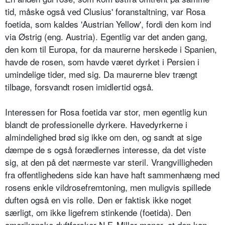
tid, måske også ved Clu­sius' foranstaltning, var Rosa
foetida, som kaldes 'Austrian Yellow', fordi den kom ind
via Østrig (eng. Austria). Egent­lig var det anden gang,
den kom til Euro­pa, for da maurerne herskede i Spanien,
havde de rosen, som havde været dyrket i Persien i
umindelige tider, med sig. Da maurerne blev trængt
tilbage, forsvandt rosen imidlertid også.
Interessen for Rosa foetida var stor, men egentlig kun
blandt de professionelle dyrkere. Havedyrkerne i
almindelighed brød sig ikke om den, og sandt at sige
dæmpe de s også forædlernes interesse, da det viste
sig, at den på det nærmeste var steril. Vrangvilligheden
fra offentlighedens side kan have haft sammenhæng med
ro­sens enkle vildrosefremtoning, men mulig­vis spillede
duften også en vis rolle. Den er faktisk ikke noget
særligt, om ikke ligefrem stinkende (foetida). Den
amerikanske duftforsker N.F. Mil­ler mener, at den kan