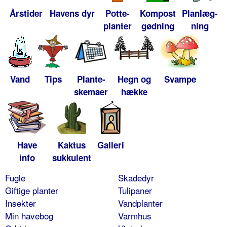
Årstider
Havens dyr
Potte-
Kompost
Planlæg-
planter
gødning
ning
Vand
Tips
Plante-
Hegn og
Svampe
skemaer
hække
Have
Kaktus
Galleri
info
sukkulent
Fugle
Skadedyr
Giftige planter
Tulipaner
Insekter
Vandplanter
Min havebog
Varmhus