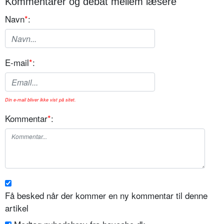
Kommentarer og debat mellem læsere
Navn
*
:
E-mail
*
:
Din e-mail bliver ikke vist på sitet.
Kommentar
*
:
Få besked når der kommer en ny kommentar til denne
artikel