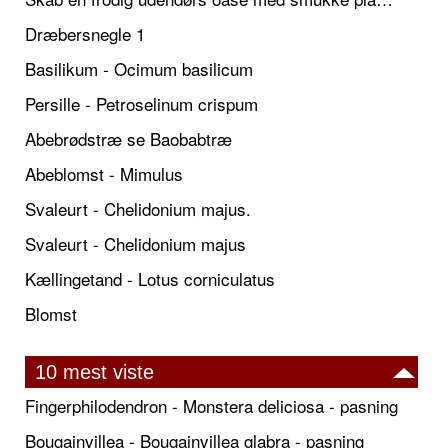
Dræbersnegle 1
Basilikum - Ocimum basilicum
Persille - Petroselinum crispum
Abebrødstræ se Baobabtræ
Abeblomst - Mimulus
Svaleurt - Chelidonium majus.
Svaleurt - Chelidonium majus
Kællingetand - Lotus corniculatus
Blomst
10 mest viste
Fingerphilodendron - Monstera deliciosa - pasning
Bougainvillea - Bougainvillea glabra - pasning