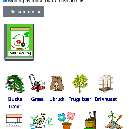
Modtag nyhedsbrev fra haveabc.dk
Buske
Græs
Ukrudt
Frugt bær
Drivhuset
træer