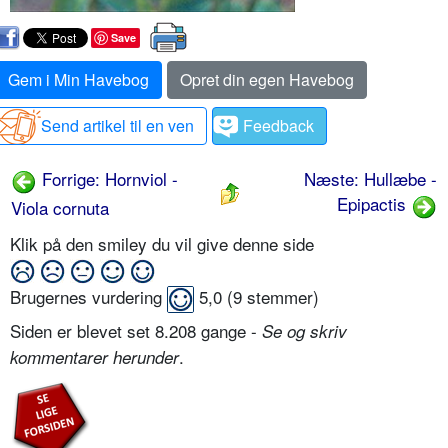
Save
Gem i Min Havebog
Opret din egen Havebog
Send artikel til en ven
Feedback
Forrige: Hornviol -
Næste: Hullæbe -
Epipactis
Viola cornuta
Klik på den smiley du vil give denne side
Brugernes vurdering
5,0
(
9
stemmer)
Siden er blevet set 8.208 gange -
Se og skriv
.
kommentarer herunder