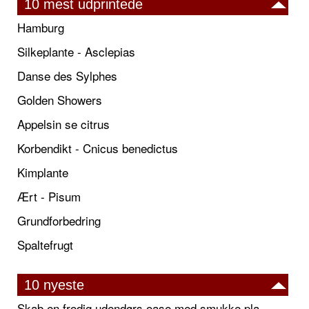
10 mest udprintede
Hamburg
Silkeplante - Asclepias
Danse des Sylphes
Golden Showers
Appelsin se citrus
Korbendikt - Cnicus benedictus
Kimplante
Ært - Pisum
Grundforbedring
Spaltefrugt
10 nyeste
Skab en frodig udendørs oase med smukke plantekrukker og elegante espalier