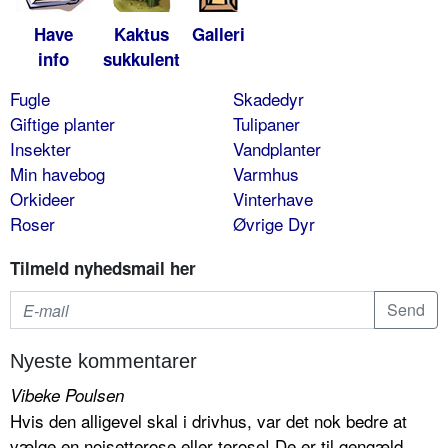
Have
Kaktus
Galleri
info
sukkulent
Fugle
Skadedyr
Giftige planter
Tulipaner
Insekter
Vandplanter
Min havebog
Varmhus
Orkideer
Vinterhave
Roser
Øvrige Dyr
Tilmeld nyhedsmail her
Nyeste kommentarer
Vibeke Poulsen
Hvis den alligevel skal i drivhus, var det nok bedre at
vælge en noisetterose eller terose! De er til gengæld