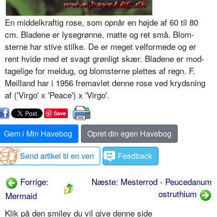
En middelkraftig rose, som opnår en højde af 60 til 80
cm. Bladene er lysegrønne, matte og ret små. Blom­
sterne har stive stilke. De er meget velformede og er
rent hvide med et svagt grønligt skær. Bladene er mod­
tagelige for meldug, og blomsterne plettes af regn. F.
Meilland har i 1956 fremavlet denne rose ved kryds­ning
af ('Virgo' x 'Peace') x 'Virgo'.
Save
Gem i Min Havebog
Opret din egen Havebog
Send artikel til en ven
Feedback
Forrige:
Næste: Mesterrod - Peucedanum
ostruthium
Mermaid
Klik på den smiley du vil give denne side