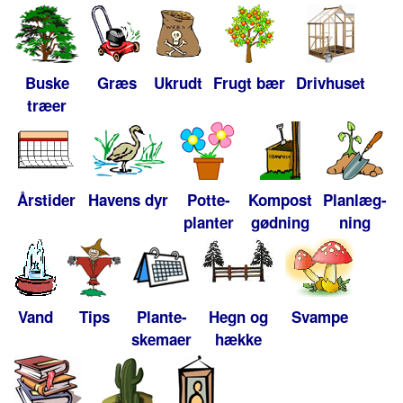
Buske
Græs
Ukrudt
Frugt bær
Drivhuset
træer
Årstider
Havens dyr
Potte-
Kompost
Planlæg-
planter
gødning
ning
Vand
Tips
Plante-
Hegn og
Svampe
skemaer
hække