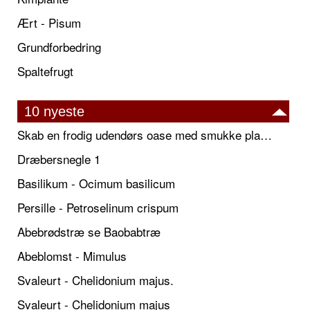
Ært - Pisum
Grundforbedring
Spaltefrugt
10 nyeste
Skab en frodig udendørs oase med smukke plantekrukker og elegante espalier
Dræbersnegle 1
Basilikum - Ocimum basilicum
Persille - Petroselinum crispum
Abebrødstræ se Baobabtræ
Abeblomst - Mimulus
Svaleurt - Chelidonium majus.
Svaleurt - Chelidonium majus