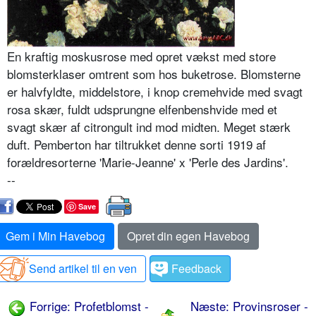
En kraftig moskusrose med opret vækst med store
blomsterklaser omtrent som hos buketrose. Blomsterne
er halvfyldte, middelstore, i knop cremehvide med svagt
rosa skær, fuldt udsprungne elfenbenshvide med et
svagt skær af citrongult ind mod midten. Meget stærk
duft. Pemberton har tiltrukket denne sorti 1919 af
forældresorterne 'Marie-Jeanne' x 'Perle des Jardins'.
--
Save
Gem i Min Havebog
Opret din egen Havebog
Send artikel til en ven
Feedback
Forrige: Profetblomst -
Næste: Provinsroser -