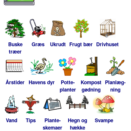
Buske
Græs
Ukrudt
Frugt bær
Drivhuset
træer
Årstider
Havens dyr
Potte-
Kompost
Planlæg-
planter
gødning
ning
Vand
Tips
Plante-
Hegn og
Svampe
skemaer
hække