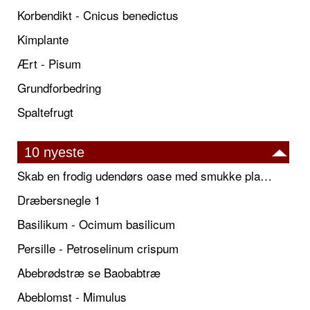
Korbendikt - Cnicus benedictus
Kimplante
Ært - Pisum
Grundforbedring
Spaltefrugt
10 nyeste
Skab en frodig udendørs oase med smukke plantekrukker og elegante espalier
Dræbersnegle 1
Basilikum - Ocimum basilicum
Persille - Petroselinum crispum
Abebrødstræ se Baobabtræ
Abeblomst - Mimulus