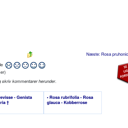
Næste: Rosa pruhoni
ide
er)
g skriv kommentarer herunder
.
vevisse - Genista
• Rosa rubrifolia - Rosa
ria †
glauca - Kobberrose