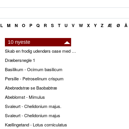
L
M
N
O
P
Q
R
S
T
U
V
W
X
Y
Z
Æ
Ø
Å
10 nyeste
Skab en frodig udendørs oase med smukke plantekrukker og elegante espalier
Dræbersnegle 1
Basilikum - Ocimum basilicum
Persille - Petroselinum crispum
Abebrødstræ se Baobabtræ
Abeblomst - Mimulus
Svaleurt - Chelidonium majus.
Svaleurt - Chelidonium majus
Kællingetand - Lotus corniculatus