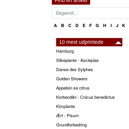
Find en artikel
A
B
C
D
E
F
G
H
I
J
K
10 mest udprintede
Hamburg
Silkeplante - Asclepias
Danse des Sylphes
Golden Showers
Appelsin se citrus
Korbendikt - Cnicus benedictus
Kimplante
Ært - Pisum
Grundforbedring