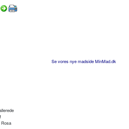
Se vores nye madside MinMad.dk
allerede
f
s Rosa