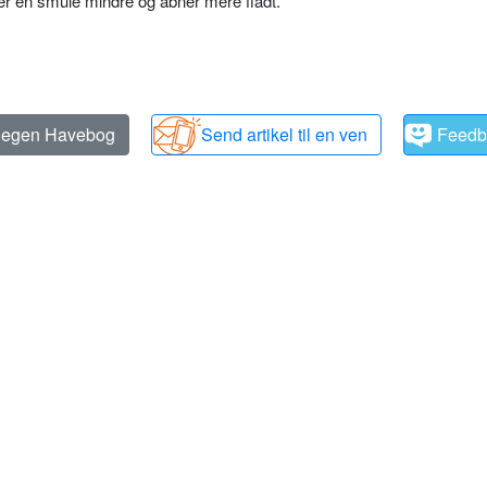
r en smule mindre og åbner mere fladt.
n egen Havebog
Send artikel til en ven
Feedb