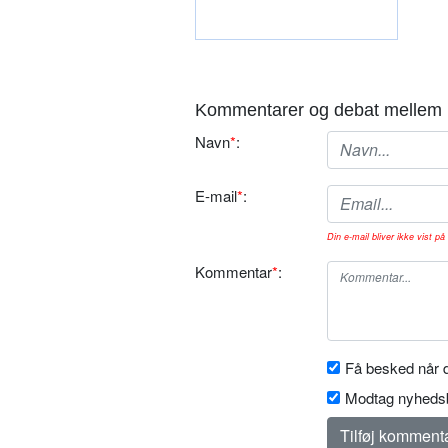
Kommentarer og debat mellem 
Navn
*
:
E-mail
*
:
Din e-mail bliver ikke vist på 
Kommentar
*
:
Få besked når d
Modtag nyhedsb