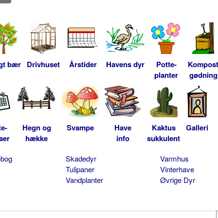
gt bær
Drivhuset
Årstider
Havens dyr
Potte-
Kompos
planter
gødning
te-
Hegn og
Svampe
Have
Kaktus
Galleri
aer
hække
info
sukkulent
ebog
Skadedyr
Varmhus
Tulipaner
Vinterhave
Vandplanter
Øvrige Dyr