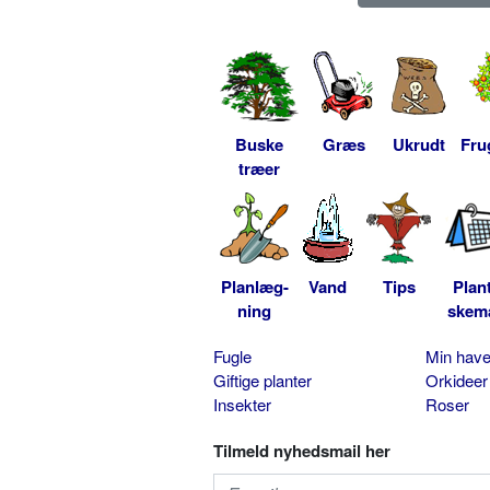
Buske
Græs
Ukrudt
Fru
træer
Planlæg-
Vand
Tips
Plan
ning
skem
Fugle
Min hav
Giftige planter
Orkideer
Insekter
Roser
Tilmeld nyhedsmail her