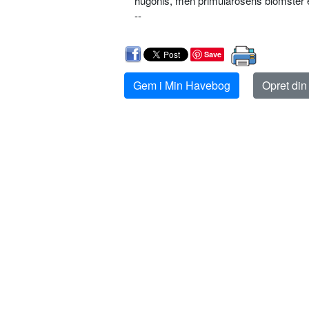
hugonis, men primularosens blomster e
--
Save
Gem i Min Havebog
Opret di