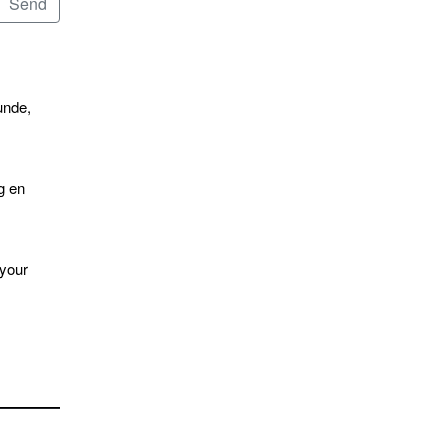
unde,
g en
 your