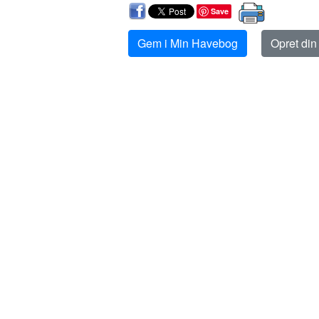
Save
Gem i Min Havebog
Opret di