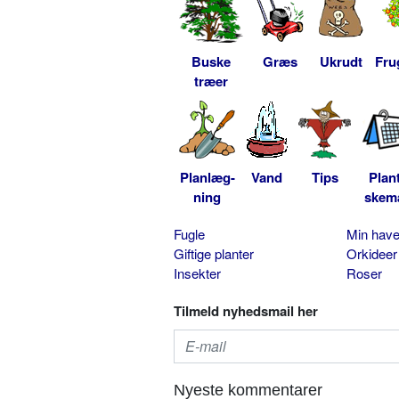
Buske
Græs
Ukrudt
Fru
træer
Planlæg-
Vand
Tips
Plan
ning
skem
Fugle
Min hav
Giftige planter
Orkideer
Insekter
Roser
Tilmeld nyhedsmail her
Nyeste kommentarer