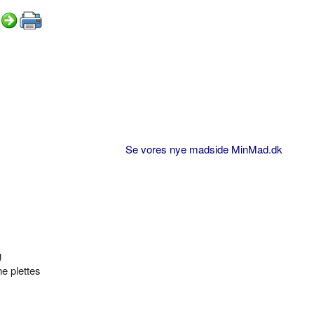
Se vores nye madside MinMad.dk
g
ne plettes