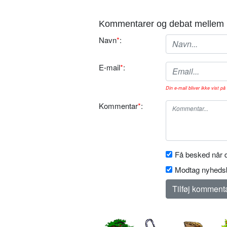
Kommentarer og debat mellem 
Navn
*
:
E-mail
*
:
Din e-mail bliver ikke vist på 
Kommentar
*
:
Få besked når d
Modtag nyhedsb