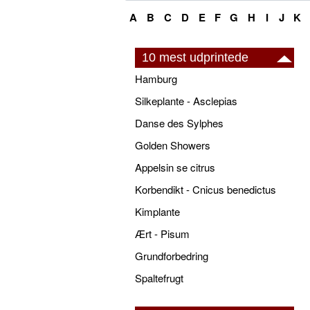
A
B
C
D
E
F
G
H
I
J
K
10 mest udprintede
Hamburg
Silkeplante - Asclepias
Danse des Sylphes
Golden Showers
Appelsin se citrus
Korbendikt - Cnicus benedictus
Kimplante
Ært - Pisum
Grundforbedring
Spaltefrugt