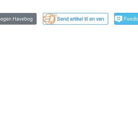
n egen Havebog
Send artikel til en ven
Feedb