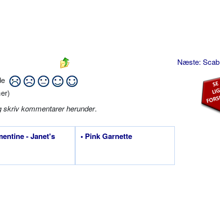
Næste: Sca
ide
er)
g skriv kommentarer herunder
.
mentine - Janet's
• Pink Garnette