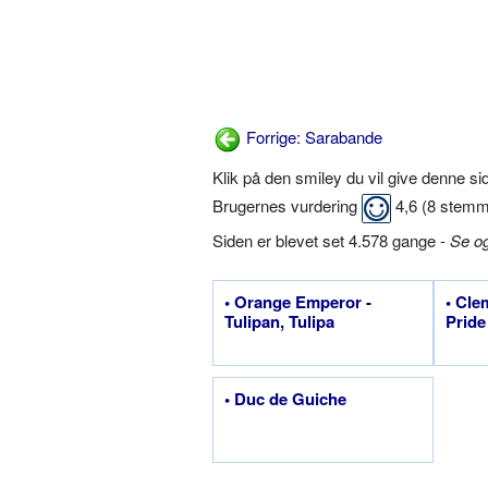
Forrige: Sarabande
Klik på den smiley du vil give denne s
Brugernes vurdering
4,6
(
8
stemm
Siden er blevet set 4.578 gange -
Se o
• Orange Emperor -
• Cle
Tulipan, Tulipa
Pride
• Duc de Guiche