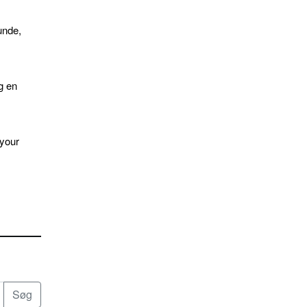
unde,
g en
 your