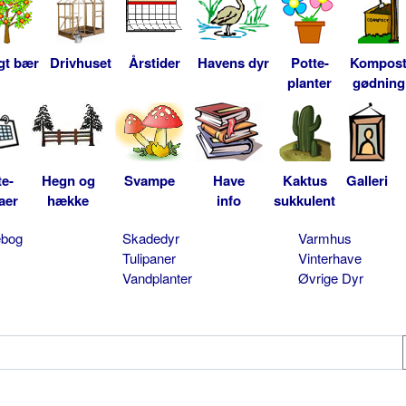
gt bær
Drivhuset
Årstider
Havens dyr
Potte-
Kompos
planter
gødning
te-
Hegn og
Svampe
Have
Kaktus
Galleri
aer
hække
info
sukkulent
ebog
Skadedyr
Varmhus
Tulipaner
Vinterhave
Vandplanter
Øvrige Dyr