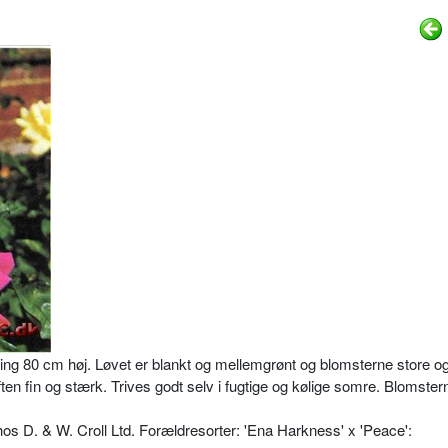
kring 80 cm høj. Løvet er blankt og mellemgrønt og blomsterne store o
en fin og stærk. Trives godt selv i fugtige og kølige somre. Blom­ster
hos D. & W. Croll Ltd. Forældresorter: 'Ena Harkness' x 'Peace':