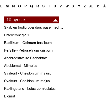
L
M
N
O
P
Q
R
S
T
U
V
W
X
Y
Z
Æ
Ø
Å
10 nyeste
Skab en frodig udendørs oase med smukke plantekrukker og elegante espalier
Dræbersnegle 1
Basilikum - Ocimum basilicum
Persille - Petroselinum crispum
Abebrødstræ se Baobabtræ
Abeblomst - Mimulus
Svaleurt - Chelidonium majus.
Svaleurt - Chelidonium majus
Kællingetand - Lotus corniculatus
Blomst