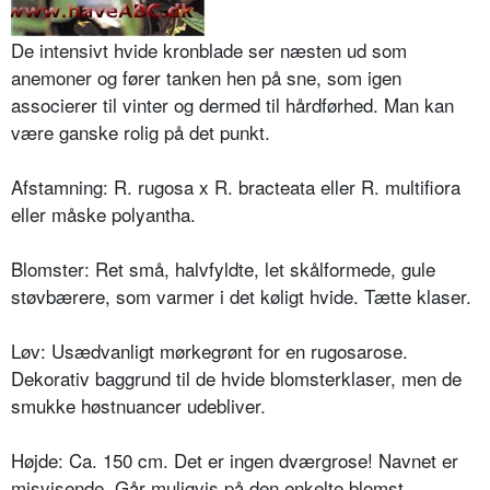
De intensivt hvide kronblade ser næsten ud som
anemoner og fører tan­ken hen på sne, som igen
associerer til vinter og dermed til hårdførhed. Man kan
være ganske rolig på det punkt.
Afstamning: R. rugosa x R. bracteata eller R. multifiora
eller måske poly­antha.
Blomster: Ret små, halvfyldte, let skål­formede, gule
støvbærere, som varmer i det køligt hvide. Tætte klaser.
Løv: Usædvanligt mørkegrønt for en rugosarose.
Dekorativ baggrund til de hvide blomsterklaser, men de
smukke høstnuancer udebliver.
Højde: Ca. 150 cm. Det er ingen dværgrose! Navnet er
misvisende. Går muligvis på den enkelte blomst.