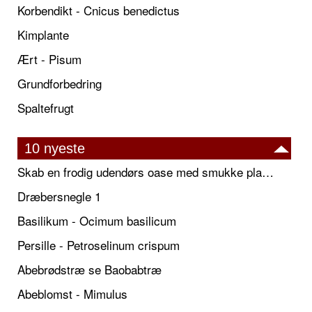
Korbendikt - Cnicus benedictus
Kimplante
Ært - Pisum
Grundforbedring
Spaltefrugt
10 nyeste
Skab en frodig udendørs oase med smukke plantekrukker og elegante espalier
Dræbersnegle 1
Basilikum - Ocimum basilicum
Persille - Petroselinum crispum
Abebrødstræ se Baobabtræ
Abeblomst - Mimulus