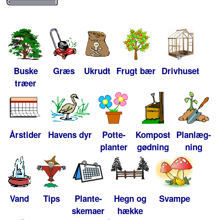
Buske
Græs
Ukrudt
Frugt bær
Drivhuset
træer
Årstider
Havens dyr
Potte-
Kompost
Planlæg-
planter
gødning
ning
Vand
Tips
Plante-
Hegn og
Svampe
skemaer
hække