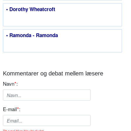
• Dorothy Wheatcroft
• Ramonda - Ramonda
Kommentarer og debat mellem læsere
Navn
*
:
E-mail
*
:
Din e-mail bliver ikke vist på sitet.