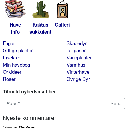
Have
Kaktus
Galleri
info
sukkulent
Fugle
Skadedyr
Giftige planter
Tulipaner
Insekter
Vandplanter
Min havebog
Varmhus
Orkideer
Vinterhave
Roser
Øvrige Dyr
Tilmeld nyhedsmail her
Nyeste kommentarer
Vibeke Poulsen