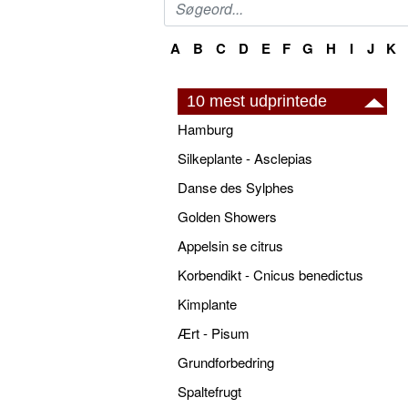
A
B
C
D
E
F
G
H
I
J
K
10 mest udprintede
Hamburg
Silkeplante - Asclepias
Danse des Sylphes
Golden Showers
Appelsin se citrus
Korbendikt - Cnicus benedictus
Kimplante
Ært - Pisum
Grundforbedring
Spaltefrugt