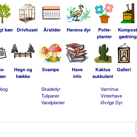
gt bær
Drivhuset
Årstider
Havens dyr
Potte-
Kompos
planter
gødning
te-
Hegn og
Svampe
Have
Kaktus
Galleri
aer
hække
info
sukkulent
ebog
Skadedyr
Varmhus
Tulipaner
Vinterhave
Vandplanter
Øvrige Dyr