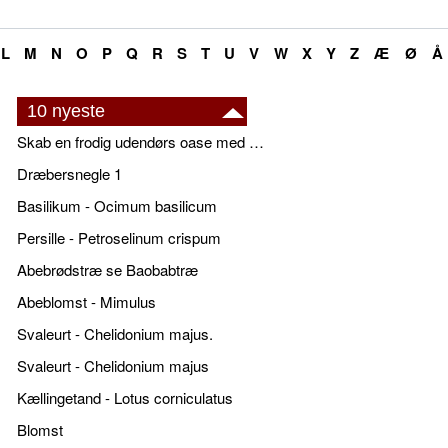
L
M
N
O
P
Q
R
S
T
U
V
W
X
Y
Z
Æ
Ø
Å
10 nyeste
Skab en frodig udendørs oase med smukke plantekrukker og elegante espalier
Dræbersnegle 1
Basilikum - Ocimum basilicum
Persille - Petroselinum crispum
Abebrødstræ se Baobabtræ
Abeblomst - Mimulus
Svaleurt - Chelidonium majus.
Svaleurt - Chelidonium majus
Kællingetand - Lotus corniculatus
Blomst