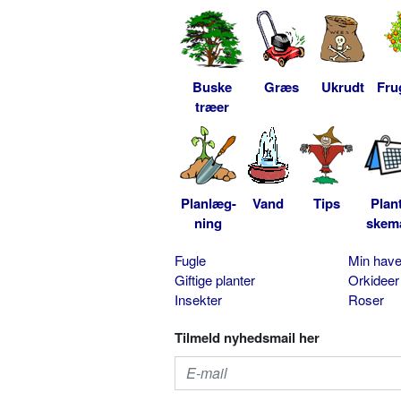
Buske
Græs
Ukrudt
Fru
træer
Planlæg-
Vand
Tips
Plan
ning
skem
Fugle
Min hav
Giftige planter
Orkideer
Insekter
Roser
Tilmeld nyhedsmail her