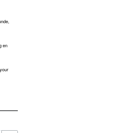
unde,
g en
 your