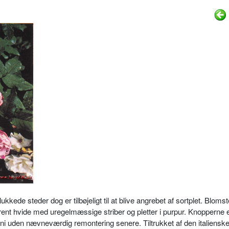
ukkede steder dog er tilbøjeligt til at blive angrebet af sortplet. Blom­s
nt hvide med uregelmæssige striber og pletter i purpur. Knopperne e
uni uden nævneværdig remontering senere. Tiltruk­ket af den italienske