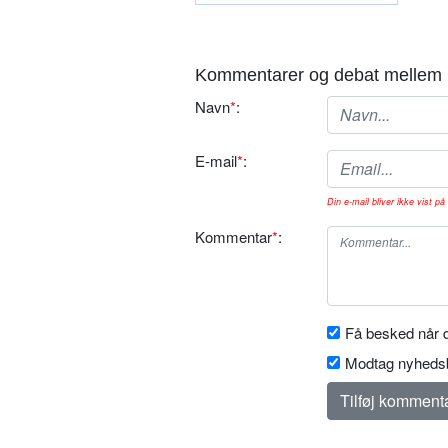
Kommentarer og debat mellem 
Navn
*
:
E-mail
*
:
Din e-mail bliver ikke vist på 
Kommentar
*
:
Få besked når d
Modtag nyhedsb