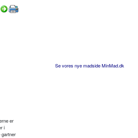
Se vores nye madside MinMad.dk
terne er
r i
 gartner