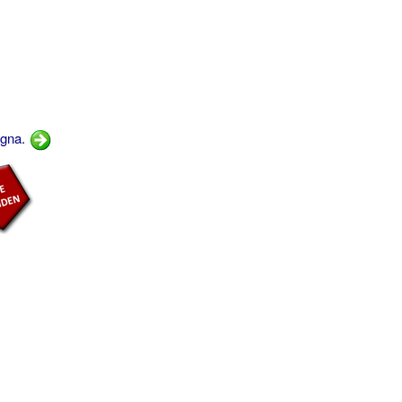
ogna.