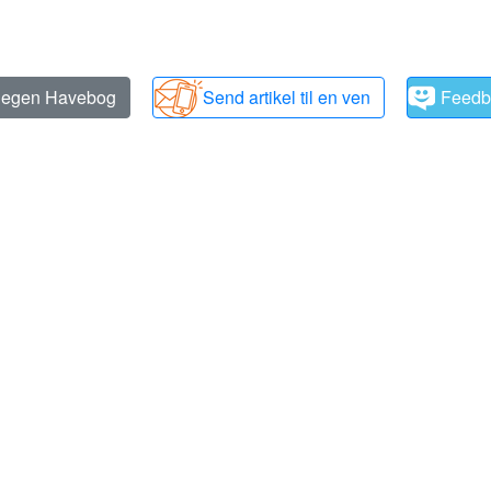
n egen Havebog
Send artikel til en ven
Feedb