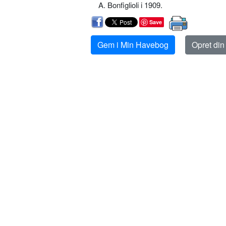
A. Bonfiglioli i 1909.
Save
Gem i Min Havebog
Opret di