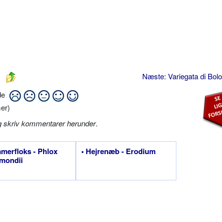
Næste: Variegata di Bol
ide
er)
g skriv kommentarer herunder
.
merfloks - Phlox
• Hejrenæb - Erodium
mondii