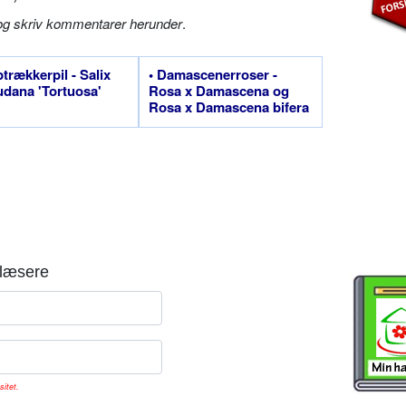
og skriv kommentarer herunder
.
ptrækkerpil - Salix
• Damascenerroser -
dana 'Tortuosa'
Rosa x Damascena og
Rosa x Damascena bifera
læsere
sitet.