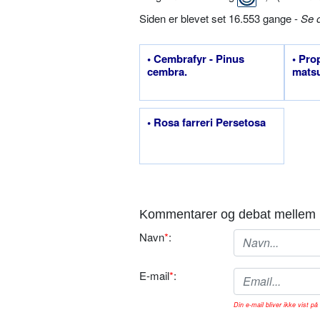
Siden er blevet set 16.553 gange -
Se 
• Cembrafyr - Pinus
• Pro
cembra.
matsu
• Rosa farreri Persetosa
Kommentarer og debat mellem 
Navn
*
:
E-mail
*
:
Din e-mail bliver ikke vist på 