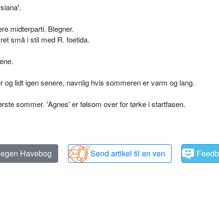
siana'.
re midterparti. Blegner.
ret små i stil med R. foetida.
rene.
og lidt igen senere, navnlig hvis sommeren er varm og lang.
rste sommer. 'Agnes' er følsom over for tørke i startfasen.
n egen Havebog
Send artikel til en ven
Feedb