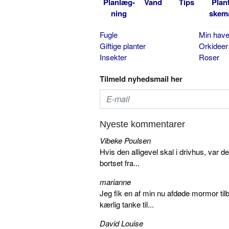
Planlæg-
Vand
Tips
Plan
ning
skem
Fugle
Min hav
Giftige planter
Orkideer
Insekter
Roser
Tilmeld nyhedsmail her
Nyeste kommentarer
Vibeke Poulsen
Hvis den alligevel skal i drivhus, var d
bortset fra...
marianne
Jeg fik en af min nu afdøde mormor tilb
kærlig tanke til...
David Louise