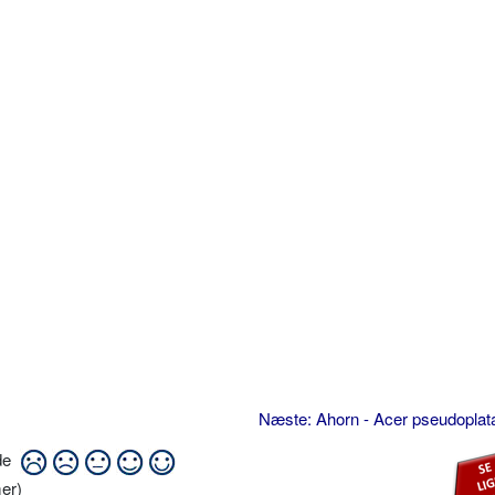
Næste: Ahorn - Acer pseudopla
ide
er)