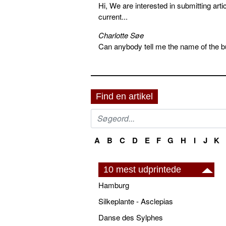
Hi, We are interested in submitting arti
current...
Charlotte Søe
Can anybody tell me the name of the bu
Find en artikel
A
B
C
D
E
F
G
H
I
J
K
10 mest udprintede
Hamburg
Silkeplante - Asclepias
Danse des Sylphes