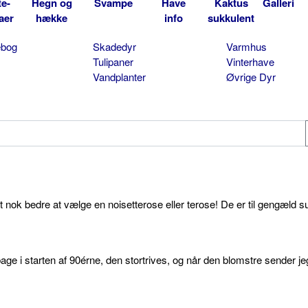
te-
Hegn og
Svampe
Have
Kaktus
Galleri
aer
hække
info
sukkulent
ebog
Skadedyr
Varmhus
Tulipaner
Vinterhave
Vandplanter
Øvrige Dyr
et nok bedre at vælge en noisetterose eller terose! De er til gengæld s
age i starten af 90érne, den stortrives, og når den blomstre sender je