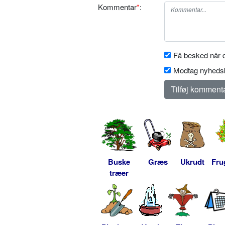
Kommentar
*
:
Få besked når d
Modtag nyhedsb
Buske
Græs
Ukrudt
Fru
træer