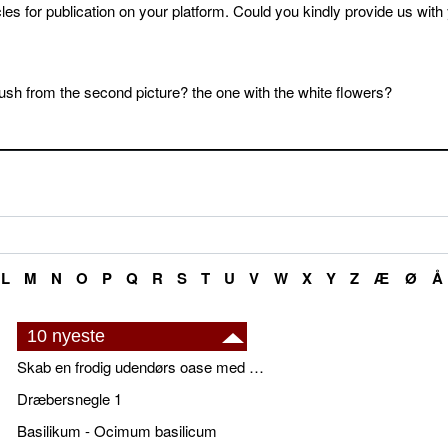
cles for publication on your platform. Could you kindly provide us with
sh from the second picture? the one with the white flowers?
L
M
N
O
P
Q
R
S
T
U
V
W
X
Y
Z
Æ
Ø
Å
10 nyeste
Skab en frodig udendørs oase med smukke plantekrukker og elegante espalier
Dræbersnegle 1
Basilikum - Ocimum basilicum