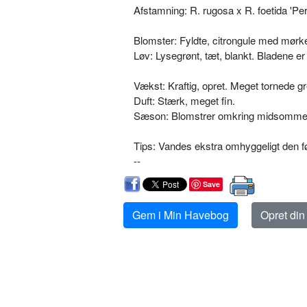
Afstamning: R. rugosa x R. foetida 'Per
Blomster: Fyldte, citrongule med mør­ke
Løv: Lysegrønt, tæt, blankt. Bladene er 
Vækst: Kraftig, opret. Meget tornede g
Duft: Stærk, meget fin.
Sæson: Blomstrer omkring midsom­mer 
Tips: Vandes ekstra omhyggeligt den fø
--
Save
Gem i Min Havebog
Opret di