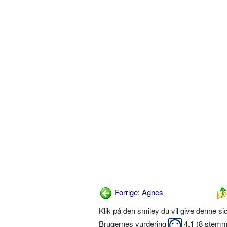
Forrige: Agnes
Klik på den smiley du vil give denne s
Brugernes vurdering
4,1
(
8
stemm