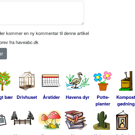
er kommer en ny kommentar til denne artikel
rev fra haveabc.dk
gt bær
Drivhuset
Årstider
Havens dyr
Potte-
Kompos
planter
gødning