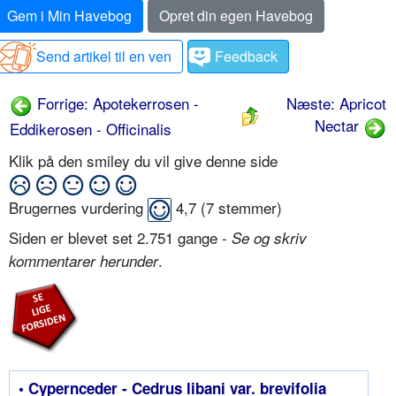
Gem i Min Havebog
Opret din egen Havebog
Send artikel til en ven
Feedback
Forrige: Apotekerrosen -
Næste: Apricot
Nectar
Eddikerosen - Officinalis
Klik på den smiley du vil give denne side
Brugernes vurdering
4,7
(
7
stemmer)
Siden er blevet set 2.751 gange -
Se og skriv
.
kommentarer herunder
• Cypernceder - Cedrus libani var. brevifolia