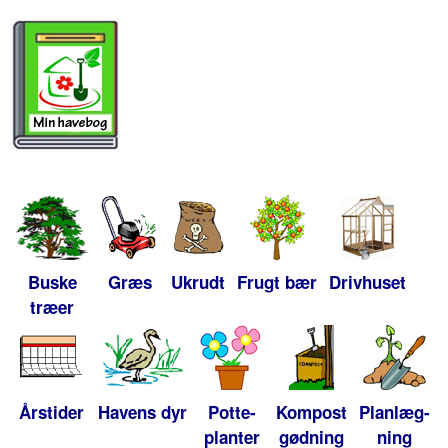
Buske
Græs
Ukrudt
Frugt bær
Drivhuset
træer
Årstider
Havens dyr
Potte-
Kompost
Planlæg-
planter
gødning
ning