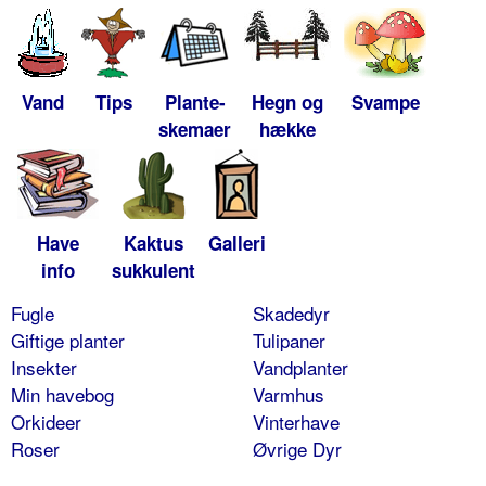
Vand
Tips
Plante-
Hegn og
Svampe
skemaer
hække
Have
Kaktus
Galleri
info
sukkulent
Fugle
Skadedyr
Giftige planter
Tulipaner
Insekter
Vandplanter
Min havebog
Varmhus
Orkideer
Vinterhave
Roser
Øvrige Dyr