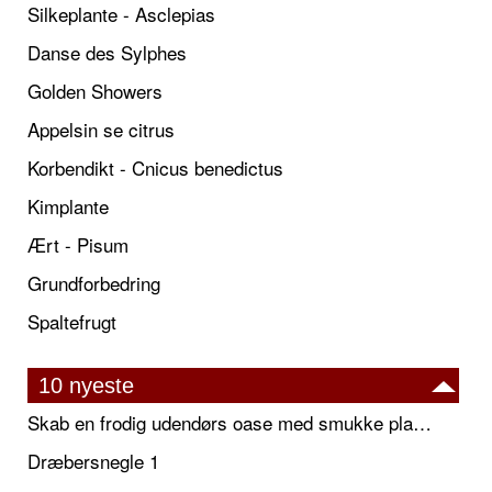
Silkeplante - Asclepias
Danse des Sylphes
Golden Showers
Appelsin se citrus
Korbendikt - Cnicus benedictus
Kimplante
Ært - Pisum
Grundforbedring
Spaltefrugt
10 nyeste
Skab en frodig udendørs oase med smukke plantekrukker og elegante espalier
Dræbersnegle 1