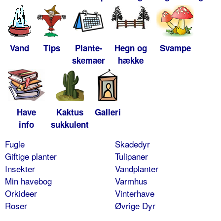
Vand
Tips
Plante-
Hegn og
Svampe
skemaer
hække
Have
Kaktus
Galleri
info
sukkulent
Fugle
Skadedyr
Giftige planter
Tulipaner
Insekter
Vandplanter
Min havebog
Varmhus
Orkideer
Vinterhave
Roser
Øvrige Dyr