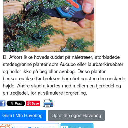
D. Afkort ikke hovedskuddet på nåletræer, storbladede
stedsegrønne planter som Aucubo eller laurbærkirsebær
og heller ikke på bøg eller avnbøg. Disse planter
beskæres ikke før hækken har nået næsten den ønskede
højde. Andre skud afkortes med mellem en fjerdedel og
en tredjedel, for at stimulere forgrening.
Save
Gem i Min Havebog
Opret din egen Havebog