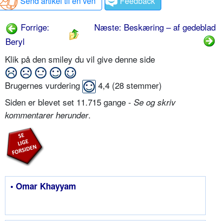
Send artikel til en ven
Feedback
Forrige:
Næste: Beskæring – af gedeblad
Beryl
Klik på den smiley du vil give denne side
Brugernes vurdering
4,4
(
28
stemmer)
Siden er blevet set 11.715 gange -
Se og skriv
.
kommentarer herunder
• Omar Khayyam