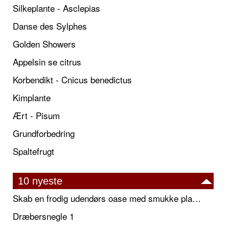
Silkeplante - Asclepias
Danse des Sylphes
Golden Showers
Appelsin se citrus
Korbendikt - Cnicus benedictus
Kimplante
Ært - Pisum
Grundforbedring
Spaltefrugt
10 nyeste
Skab en frodig udendørs oase med smukke plantekrukker og elegante espalier
Dræbersnegle 1