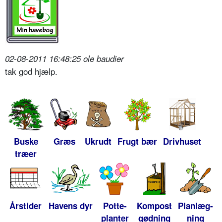
02-08-2011 16:48:25 ole baudier
tak god hjælp.
Buske
Græs
Ukrudt
Frugt bær
Drivhuset
træer
Årstider
Havens dyr
Potte-
Kompost
Planlæg-
planter
gødning
ning