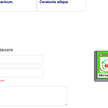
harinum.
Ceratonia siliqua
læsere
sitet.