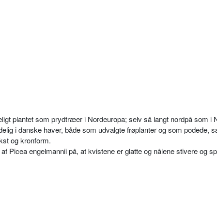
ligt plantet som prydtræer i Nordeuropa; selv så langt nordpå som i 
delig i danske haver, både som udvalgte frøplanter og som podede, sæ
vækst og kronform.
f Picea engelmannii på, at kvistene er glatte og nålene stivere og sp