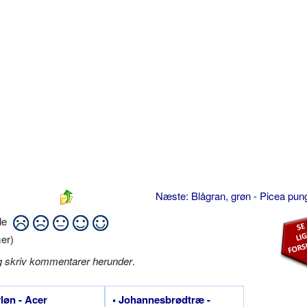
Næste: Blågran, grøn - Picea pu
ide
er)
g skriv kommentarer herunder
.
vløn - Acer
• Johannesbrødtræ -