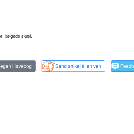
e, bølgede skæl.
n egen Havebog
Send artikel til en ven
Feedb