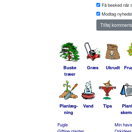
Få besked når d
Modtag nyhedsb
Buske
Græs
Ukrudt
Fru
træer
Planlæg-
Vand
Tips
Plan
ning
skem
Fugle
Min hav
Giftige planter
Orkideer