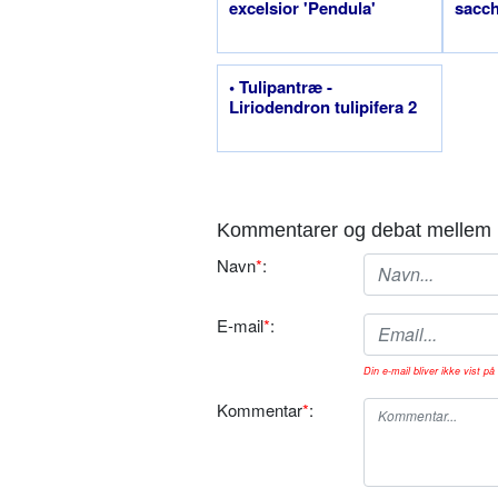
excelsior 'Pendula'
sacc
• Tulipantræ -
Liriodendron tulipifera 2
Kommentarer og debat mellem 
Navn
*
:
E-mail
*
:
Din e-mail bliver ikke vist på 
Kommentar
*
: