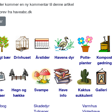
er kommer en ny kommentar til denne artikel
rev fra haveabc.dk
gt bær
Drivhuset
Årstider
Havens dyr
Potte-
Kompos
planter
gødning
te-
Hegn og
Svampe
Have
Kaktus
Galleri
aer
hække
info
sukkulent
ebog
Skadedyr
Varmhus
Tulipaner
Vinterhave