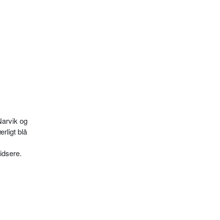
Narvik og
rligt blå
idsere.