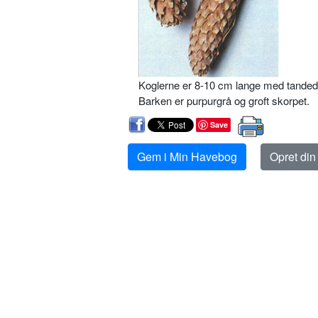
Koglerne er 8-10 cm lange med tanded
Barken er purpurgrå og groft skorpet.
Save
Gem i Min Havebog
Opret di