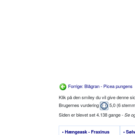
Forrige: Blågran - Picea pungens
Klik på den smiley du vil give denne s
Brugernes vurdering
5,0
(
6
stemm
Siden er blevet set 4.138 gange -
Se o
• Hængeask - Fraxinus
• Søl