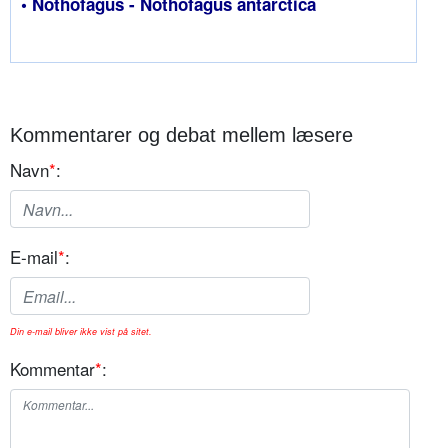
• Nothofagus - Nothofagus antarctica
Kommentarer og debat mellem læsere
Navn
*
:
E-mail
*
:
Din e-mail bliver ikke vist på sitet.
Kommentar
*
: