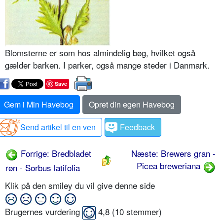
Blomsterne er som hos almindelig bøg, hvilket også
gælder barken. I parker, også mange steder i Danmark.
Save
Gem i Min Havebog
Opret din egen Havebog
Send artikel til en ven
Feedback
Forrige: Bredbladet
Næste: Brewers gran -
Picea breweriana
røn - Sorbus latifolia
Klik på den smiley du vil give denne side
Brugernes vurdering
4,8
(
10
stemmer)