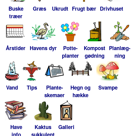
Buske
Græs
Ukrudt
Frugt bær
Drivhuset
træer
Årstider
Havens dyr
Potte-
Kompost
Planlæg-
planter
gødning
ning
Vand
Tips
Plante-
Hegn og
Svampe
skemaer
hække
Have
Kaktus
Galleri
info
sukkulent