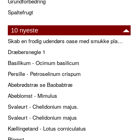
Grundforbedring
Spaltefrugt
10 nyeste
Skab en frodig udendørs oase med smukke plantekrukker og elegante espalier
Dræbersnegle 1
Basilikum - Ocimum basilicum
Persille - Petroselinum crispum
Abebrødstræ se Baobabtræ
Abeblomst - Mimulus
Svaleurt - Chelidonium majus.
Svaleurt - Chelidonium majus
Kællingetand - Lotus corniculatus
Blomst