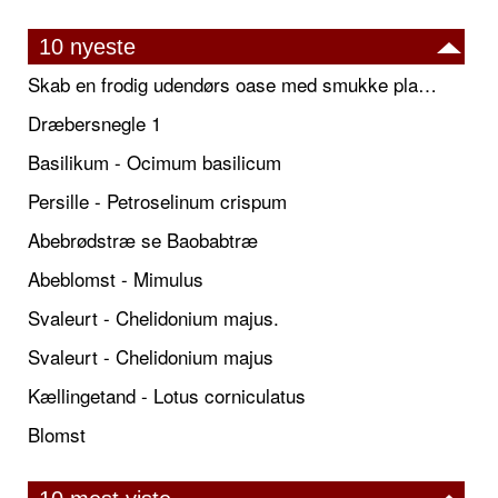
10 nyeste
Skab en frodig udendørs oase med smukke plantekrukker og elegante espalier
Dræbersnegle 1
Basilikum - Ocimum basilicum
Persille - Petroselinum crispum
Abebrødstræ se Baobabtræ
Abeblomst - Mimulus
Svaleurt - Chelidonium majus.
Svaleurt - Chelidonium majus
Kællingetand - Lotus corniculatus
Blomst