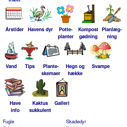
Årstider
Havens dyr
Potte-
Kompost
Planlæg-
planter
gødning
ning
Vand
Tips
Plante-
Hegn og
Svampe
skemaer
hække
Have
Kaktus
Galleri
info
sukkulent
Fugle
Skadedyr