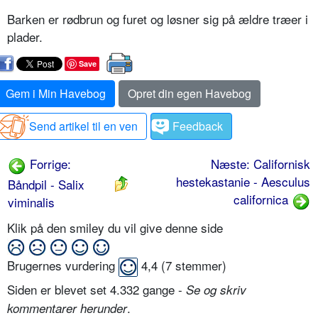
Barken er rødbrun og furet og løsner sig på ældre træer i
plader.
Save
Gem i Min Havebog
Opret din egen Havebog
Send artikel til en ven
Feedback
Forrige:
Næste: Californisk
hestekastanie - Aesculus
Båndpil - Salix
californica
viminalis
Klik på den smiley du vil give denne side
Brugernes vurdering
4,4
(
7
stemmer)
Siden er blevet set 4.332 gange -
Se og skriv
.
kommentarer herunder