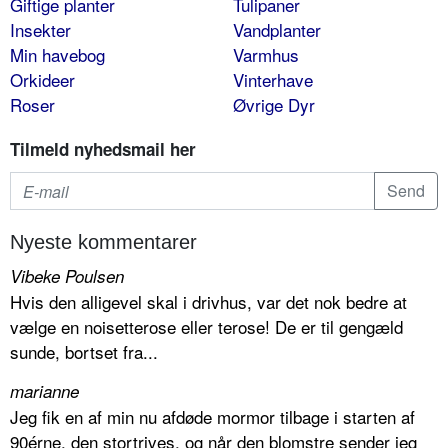
Giftige planter
Tulipaner
Insekter
Vandplanter
Min havebog
Varmhus
Orkideer
Vinterhave
Roser
Øvrige Dyr
Tilmeld nyhedsmail her
Nyeste kommentarer
Vibeke Poulsen
Hvis den alligevel skal i drivhus, var det nok bedre at
vælge en noisetterose eller terose! De er til gengæld
sunde, bortset fra...
marianne
Jeg fik en af min nu afdøde mormor tilbage i starten af
90érne, den stortrives, og når den blomstre sender jeg