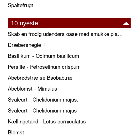
Spaltefrugt
10 nyeste
Skab en frodig udendørs oase med smukke plantekrukker og elegante espalier
Dræbersnegle 1
Basilikum - Ocimum basilicum
Persille - Petroselinum crispum
Abebrødstræ se Baobabtræ
Abeblomst - Mimulus
Svaleurt - Chelidonium majus.
Svaleurt - Chelidonium majus
Kællingetand - Lotus corniculatus
Blomst