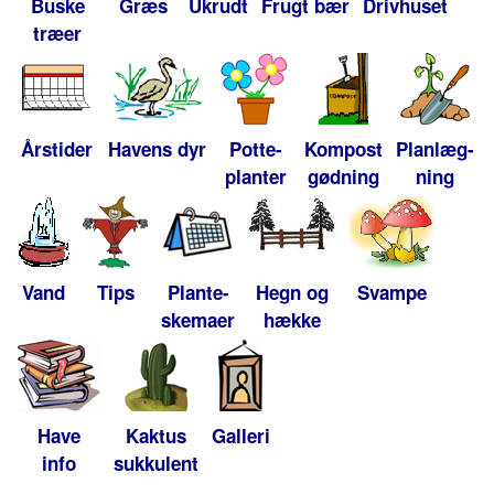
Buske
Græs
Ukrudt
Frugt bær
Drivhuset
træer
Årstider
Havens dyr
Potte-
Kompost
Planlæg-
planter
gødning
ning
Vand
Tips
Plante-
Hegn og
Svampe
skemaer
hække
Have
Kaktus
Galleri
info
sukkulent