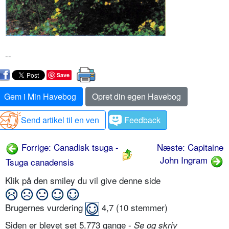
--
Save
Gem i Min Havebog
Opret din egen Havebog
Send artikel til en ven
Feedback
Forrige: Canadisk tsuga -
Næste: Capitaine
John Ingram
Tsuga canadensis
Klik på den smiley du vil give denne side
Brugernes vurdering
4,7
(
10
stemmer)
Siden er blevet set 5.773 gange -
Se og skriv