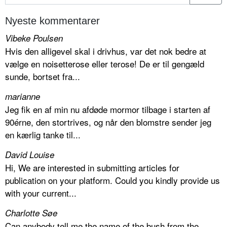
Nyeste kommentarer
Vibeke Poulsen
Hvis den alligevel skal i drivhus, var det nok bedre at
vælge en noisetterose eller terose! De er til gengæld
sunde, bortset fra...
marianne
Jeg fik en af min nu afdøde mormor tilbage i starten af
90érne, den stortrives, og når den blomstre sender jeg
en kærlig tanke til...
David Louise
Hi, We are interested in submitting articles for
publication on your platform. Could you kindly provide us
with your current...
Charlotte Søe
Can anybody tell me the name of the bush from the