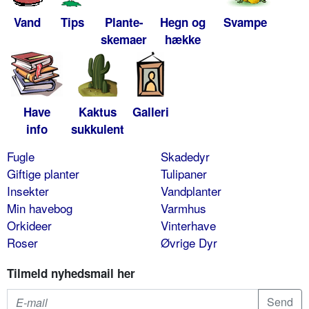
Vand
Tips
Plante-
Hegn og
Svampe
skemaer
hække
Have
Kaktus
Galleri
info
sukkulent
Fugle
Skadedyr
Giftige planter
Tulipaner
Insekter
Vandplanter
Min havebog
Varmhus
Orkideer
Vinterhave
Roser
Øvrige Dyr
Tilmeld nyhedsmail her