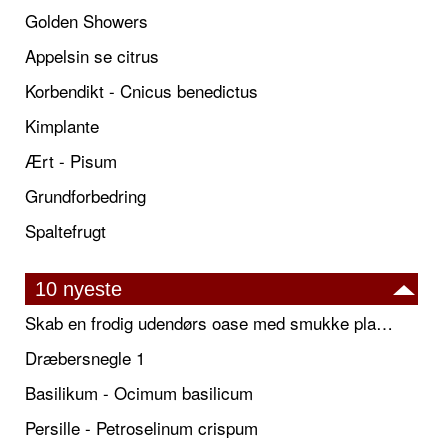
Golden Showers
Appelsin se citrus
Korbendikt - Cnicus benedictus
Kimplante
Ært - Pisum
Grundforbedring
Spaltefrugt
10 nyeste
Skab en frodig udendørs oase med smukke plantekrukker og elegante espalier
Dræbersnegle 1
Basilikum - Ocimum basilicum
Persille - Petroselinum crispum