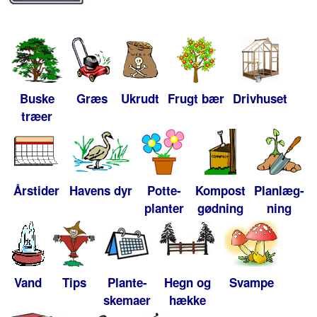
Buske
Græs
Ukrudt
Frugt bær
Drivhuset
træer
Årstider
Havens dyr
Potte-
Kompost
Planlæg-
planter
gødning
ning
Vand
Tips
Plante-
Hegn og
Svampe
skemaer
hække