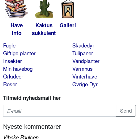
Have
Kaktus
Galleri
info
sukkulent
Fugle
Skadedyr
Giftige planter
Tulipaner
Insekter
Vandplanter
Min havebog
Varmhus
Orkideer
Vinterhave
Roser
Øvrige Dyr
Tilmeld nyhedsmail her
Nyeste kommentarer
Vibeke Poulsen