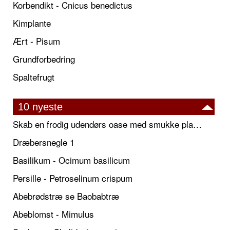
Korbendikt - Cnicus benedictus
Kimplante
Ært - Pisum
Grundforbedring
Spaltefrugt
10 nyeste
Skab en frodig udendørs oase med smukke plantekrukker og elegante espalier
Dræbersnegle 1
Basilikum - Ocimum basilicum
Persille - Petroselinum crispum
Abebrødstræ se Baobabtræ
Abeblomst - Mimulus