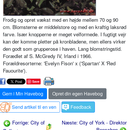
Frodig og opret vækst med en højde mellem 70 og 90
cm. Blomsterne er middelstore og med en kraftig laksrød
farve. Især knopperne er meget velformede. I fugtigt vejr
kan der komme pletter på kronbladene, men ellers virker
den godt som grupperose i haven. Lang blomstringstid.
Forædlet af S. McGredy IV, Irland i 1966.
Forældresorterne: 'Evelyn Fison' x ('Spartan' X 'Red
Fauourite').
Save
Gem i Min Havebog
Opret din egen Havebog
Send artikel til en ven
Feedback
Forrige: City of
Næste: City of York - Direktor
Benschop