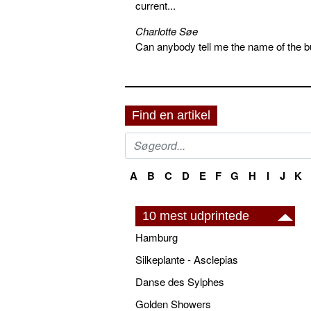
current...
Charlotte Søe
Can anybody tell me the name of the bu
Find en artikel
A
B
C
D
E
F
G
H
I
J
K
10 mest udprintede
Hamburg
Silkeplante - Asclepias
Danse des Sylphes
Golden Showers