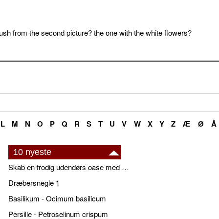
sh from the second picture? the one with the white flowers?
L
M
N
O
P
Q
R
S
T
U
V
W
X
Y
Z
Æ
Ø
Å
10 nyeste
Skab en frodig udendørs oase med smukke plantekrukker og elegante espalier
Dræbersnegle 1
Basilikum - Ocimum basilicum
Persille - Petroselinum crispum