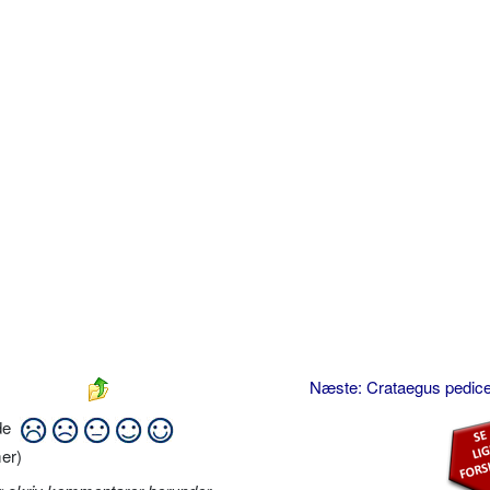
Næste: Crataegus pedice
ide
er)