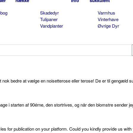
aer
hække
info
sukkulent
ebog
Skadedyr
Varmhus
Tulipaner
Vinterhave
Vandplanter
Øvrige Dyr
et nok bedre at vælge en noisetterose eller terose! De er til gengæld s
age i starten af 90érne, den stortrives, og når den blomstre sender je
cles for publication on your platform. Could you kindly provide us with