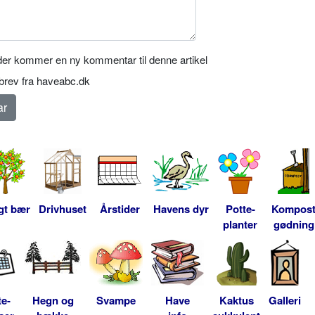
er kommer en ny kommentar til denne artikel
rev fra haveabc.dk
gt bær
Drivhuset
Årstider
Havens dyr
Potte-
Kompos
planter
gødning
te-
Hegn og
Svampe
Have
Kaktus
Galleri