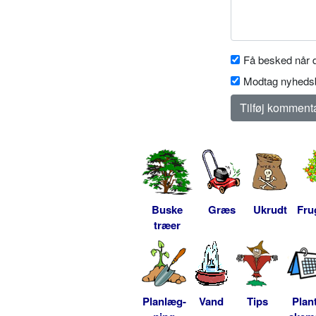
Få besked når d
Modtag nyhedsb
Buske
Græs
Ukrudt
Fru
træer
Planlæg-
Vand
Tips
Plan