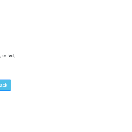
 er rød,
ack