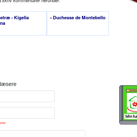
g skriv kommentarer herunder
.
setræ - Kigelia
• Duchesse de Montebello
ana
læsere
sitet.