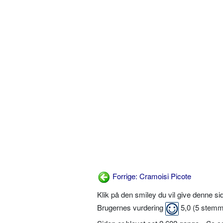
Forrige: Cramoisi Picote
Klik på den smiley du vil give denne s
Brugernes vurdering
5,0
(
5
stemm