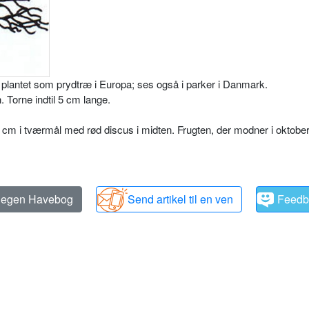
lantet som prydtræ i Europa; ses også i parker i Danmark.
 Torne indtil 5 cm lange.
5 cm i tværmål med rød discus i midten. Frugten, der modner i oktober,
n egen Havebog
Send artikel til en ven
Feedb