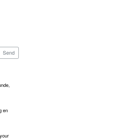
unde,
g en
 your