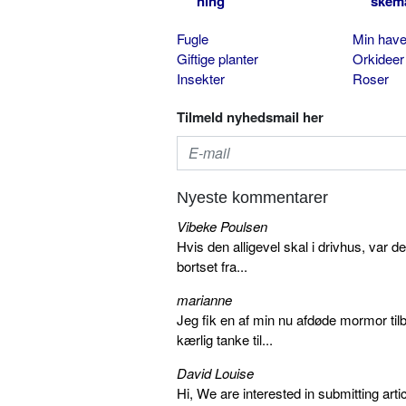
ning
skem
Fugle
Min hav
Giftige planter
Orkideer
Insekter
Roser
Tilmeld nyhedsmail her
Nyeste kommentarer
Vibeke Poulsen
Hvis den alligevel skal i drivhus, var d
bortset fra...
marianne
Jeg fik en af min nu afdøde mormor tilb
kærlig tanke til...
David Louise
Hi, We are interested in submitting arti