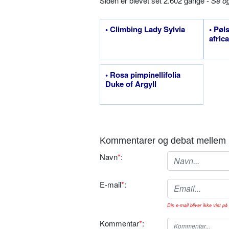
Siden er blevet set 2.602 gange -
Se o
• Climbing Lady Sylvia
• Pøl
afric
• Rosa pimpinellifolia
Duke of Argyll
Kommentarer og debat mellem 
Navn
*
:
E-mail
*
:
Din e-mail bliver ikke vist på 
Kommentar
*
: