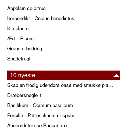
Appelsin se citrus
Korbendikt - Cnicus benedictus
Kimplante
Ært - Pisum
Grundforbedring
Spaltefrugt
10 nyeste
Skab en frodig udendørs oase med smukke plantekrukker og elegante espalier
Dræbersnegle 1
Basilikum - Ocimum basilicum
Persille - Petroselinum crispum
Abebrødstræ se Baobabtræ