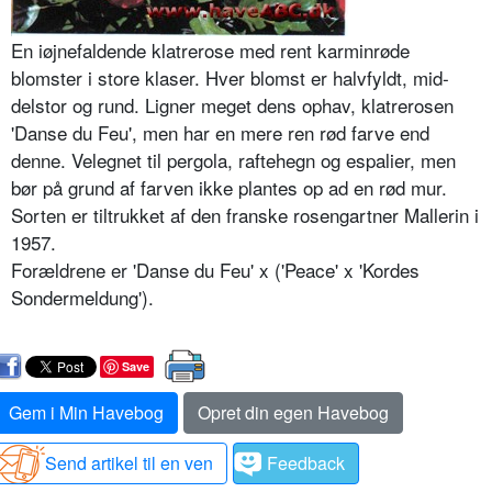
En iøjnefaldende klatrerose med rent karminrøde
blomster i store klaser. Hver blomst er halvfyldt, mid­
delstor og rund. Ligner meget dens ophav, klatrerosen
'Danse du Feu', men har en mere ren rød farve end
denne. Velegnet til pergola, raftehegn og espalier, men
bør på grund af farven ikke plantes op ad en rød mur.
Sorten er tiltrukket af den franske rosengartner Mallerin i
1957.
Forældrene er 'Danse du Feu' x ('Peace' x 'Kordes
Sondermeldung').
Save
Gem i Min Havebog
Opret din egen Havebog
Send artikel til en ven
Feedback