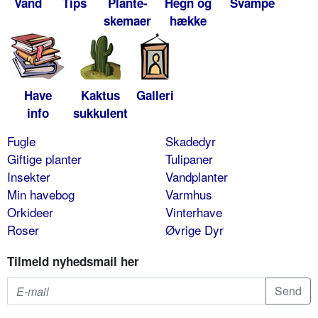
Vand
Tips
Plante-
Hegn og
Svampe
skemaer
hække
Have
Kaktus
Galleri
info
sukkulent
Fugle
Skadedyr
Giftige planter
Tulipaner
Insekter
Vandplanter
Min havebog
Varmhus
Orkideer
Vinterhave
Roser
Øvrige Dyr
Tilmeld nyhedsmail her