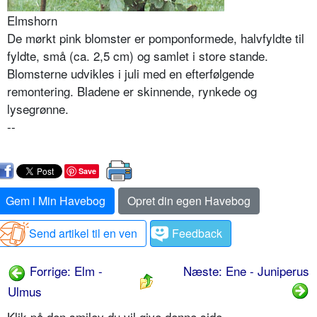
Elmshorn
De mørkt pink blomster er pomponformede, halvfyldte til
fyldte, små (ca. 2,5 cm) og samlet i store stande.
Blomsterne udvikles i juli med en efterfølgende
remontering. Bladene er skinnende, rynkede og
lysegrønne.
--
Save
Gem i Min Havebog
Opret din egen Havebog
Send artikel til en ven
Feedback
Forrige: Elm -
Næste: Ene - Juniperus
Ulmus
Klik på den smiley du vil give denne side