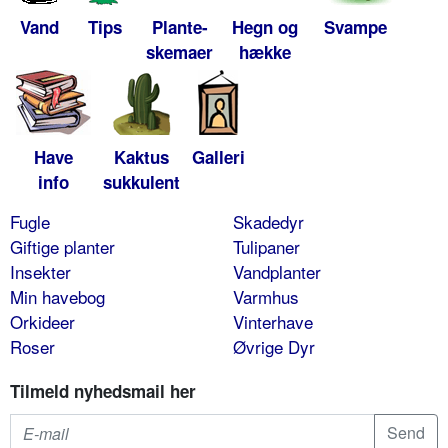
Vand
Tips
Plante-
Hegn og
Svampe
skemaer
hække
Have
Kaktus
Galleri
info
sukkulent
Fugle
Skadedyr
Giftige planter
Tulipaner
Insekter
Vandplanter
Min havebog
Varmhus
Orkideer
Vinterhave
Roser
Øvrige Dyr
Tilmeld nyhedsmail her