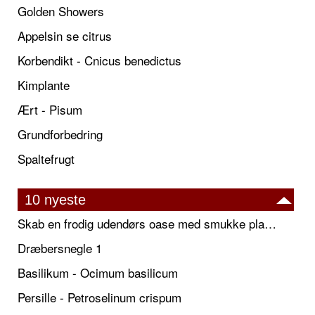
Golden Showers
Appelsin se citrus
Korbendikt - Cnicus benedictus
Kimplante
Ært - Pisum
Grundforbedring
Spaltefrugt
10 nyeste
Skab en frodig udendørs oase med smukke plantekrukker og elegante espalier
Dræbersnegle 1
Basilikum - Ocimum basilicum
Persille - Petroselinum crispum