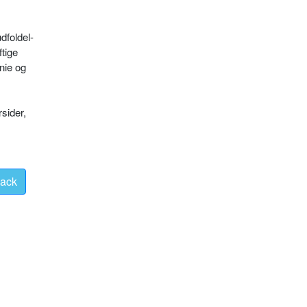
dfoldel­
­tige
nie og
rsider,
ack