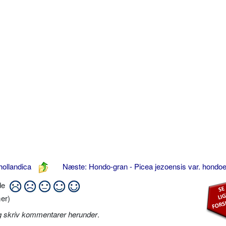
hollandica
Næste: Hondo-gran - Picea jezoensis var. hondo
ide
er)
g skriv kommentarer herunder
.