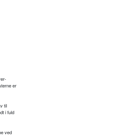
er­
terne er
 til
t i fuld
ene ved