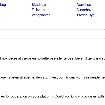
ebog
Skadedyr
Varmhus
Tulipaner
Vinterhave
Vandplanter
Øvrige Dyr
et nok bedre at vælge en noisetterose eller terose! De er til gengæld s
age i starten af 90érne, den stortrives, og når den blomstre sender je
cles for publication on your platform. Could you kindly provide us with