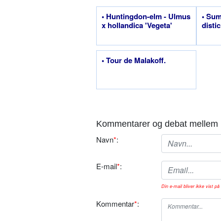
• Huntingdon-elm - Ulmus
• Sum
x hollandica 'Vegeta'
disti
• Tour de Malakoff.
Kommentarer og debat mellem 
Navn
*
:
E-mail
*
:
Din e-mail bliver ikke vist på 
Kommentar
*
: