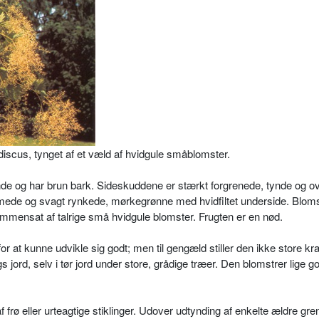
scus, tynget af et væld af hvidgule småblomster.
de og har brun bark. Sideskuddene er stærkt forgrenede, tynde og ov
mede og svagt rynkede, mørkegrønne med hvidfiltet underside. Bloms
sammensat af talrige små hvidgule blomster. Frugten er en nød.
 at kunne udvikle sig godt; men til gengæld stiller den ikke store krav
 jord, selv i tør jord under store, grådige træer. Den blomstrer lige god
frø eller urteagtige stiklinger. Udo­ver udtynding af enkelte ældre gr