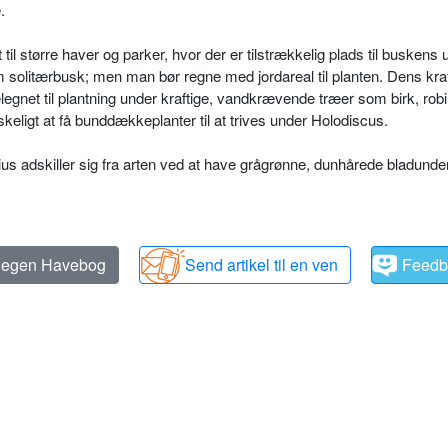
.
l større haver og parker, hvor der er tilstrækkelig plads til buskens u
om solitærbusk; men man bør regne med
jordareal til planten. Dens kraf
egnet til plantning under krafti­ge, vandkrævende træer som birk, ro­bi
ligt at få bunddækkeplan­ter til at trives under Holodiscus.
folius adskiller sig fra arten ved at have grågrønne, dunhårede bladunde
n egen Havebog
Send artikel til en ven
Feedb