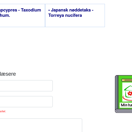
pcypres - Taxodium
• Japansk nøddetaks -
chum.
Torreya nucifera
læsere
sitet.