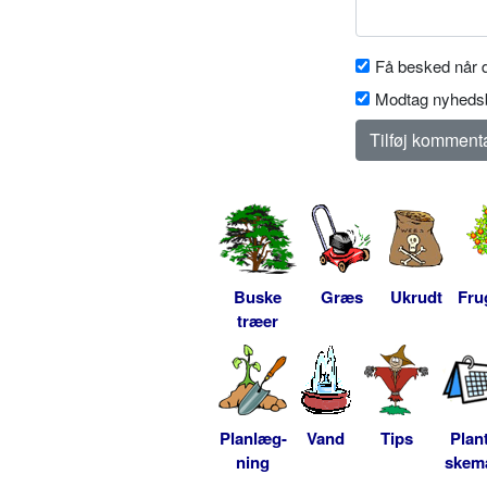
Få besked når d
Modtag nyhedsb
Buske
Græs
Ukrudt
Fru
træer
Planlæg-
Vand
Tips
Plan
ning
skem