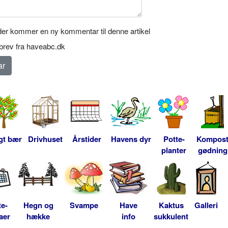
er kommer en ny kommentar til denne artikel
rev fra haveabc.dk
gt bær
Drivhuset
Årstider
Havens dyr
Potte-
Kompos
planter
gødning
te-
Hegn og
Svampe
Have
Kaktus
Galleri
aer
hække
info
sukkulent