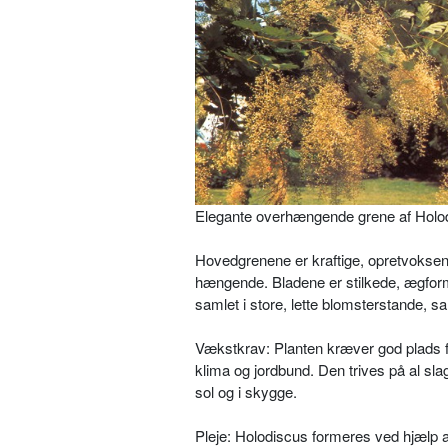
Elegante overhængende grene af Holodi
Hovedgrenene er kraftige, opretvoksen
hængende. Bladene er stilkede, ægfor­
samlet i store, lette blomsterstande, 
Vækstkrav: Planten kræver god plads for
klima og jordbund. Den trives på al slags
sol og i skygge.
Pleje: Holodiscus formeres ved hjælp af 