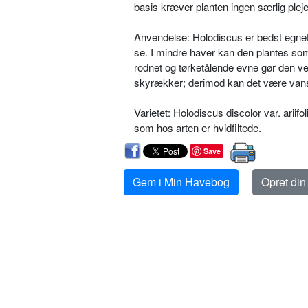
basis kræver planten ingen særlig pleje
Anvendelse: Holodiscus er bedst egnet ti
se. I mindre haver kan den plantes s
rodnet og tørketålende evne gør den vel
skyrækker; derimod kan det være vanske
Varietet: Holodiscus discolor var. arii­
som hos arten er hvidfiltede.
Save
Gem i Min Havebog
Opret di