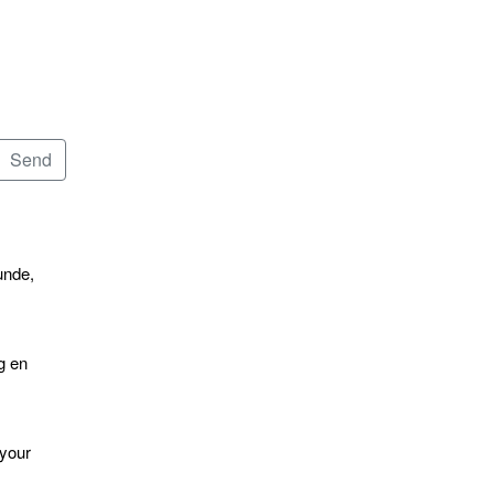
unde,
g en
 your