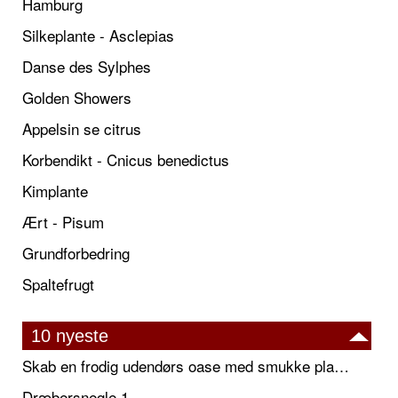
Hamburg
Silkeplante - Asclepias
Danse des Sylphes
Golden Showers
Appelsin se citrus
Korbendikt - Cnicus benedictus
Kimplante
Ært - Pisum
Grundforbedring
Spaltefrugt
10 nyeste
Skab en frodig udendørs oase med smukke plantekrukker og elegante espalier
Dræbersnegle 1