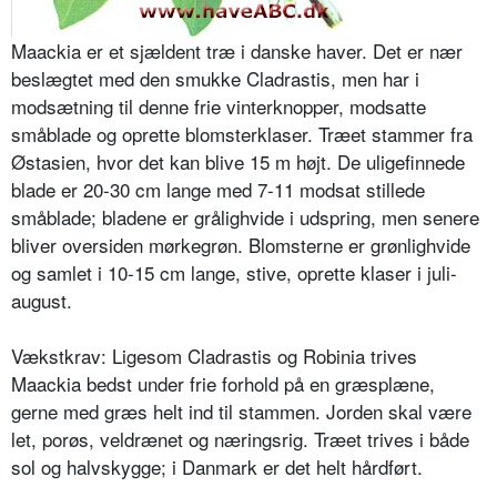
Maackia er et sjældent træ i danske haver. Det er nær
beslægtet med den smukke Cladrastis, men har i
modsæt­ning til denne frie vinterknopper, mod­satte
småblade og oprette blomsterkla­ser. Træet stammer fra
Østasien, hvor det kan blive 15 m højt. De uligefinnede
blade er 20-30 cm lange med 7-11 modsat stillede
småblade; bladene er grålighvide i udspring, men senere
bliver oversiden mørkegrøn. Blomster­ne er grønlighvide
og samlet i 10-15 cm lange, stive, oprette klaser i juli­-
august.
Vækstkrav: Ligesom Cladrastis og Ro­binia trives
Maackia bedst under frie forhold på en græsplæne,
gerne med græs helt ind til stammen. Jorden skal være
let, porøs, veldrænet og nærings­rig. Træet trives i både
sol og halvskyg­ge; i Danmark er det helt hårdført.