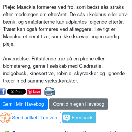
Pleje: Maackia formeres ved frø, som bedst sås straks
efter modningen om efteråret. De sås i koldhus eller driv­
bænk, og småplanterne kan udplantes følgende efterår.
Træet kan også for­meres ved aflæggere. I øvrigt er
Maackia et nemt træ, som ikke kræver nogen særlig
pleje.
Anvendelse: Fritstående træ på en plæ­ne eller
blomstereng, gerne i selskab med Cladrastis,
indigobusk, kineser­træ, robinie, skyrækker og lignende
træer med samme vækstkarakter.
Save
Gem i Min Havebog
Opret din egen Havebog
Send artikel til en ven
Feedback