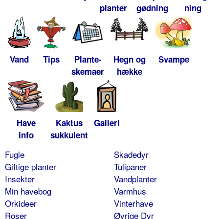
planter
gødning
ning
Vand
Tips
Plante-
Hegn og
Svampe
skemaer
hække
Have
Kaktus
Galleri
info
sukkulent
Fugle
Skadedyr
Giftige planter
Tulipaner
Insekter
Vandplanter
Min havebog
Varmhus
Orkideer
Vinterhave
Roser
Øvrige Dyr