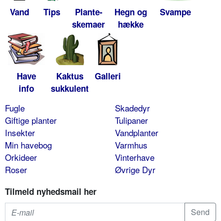
Vand
Tips
Plante-
Hegn og
Svampe
skemaer
hække
Have
Kaktus
Galleri
info
sukkulent
Fugle
Skadedyr
Giftige planter
Tulipaner
Insekter
Vandplanter
Min havebog
Varmhus
Orkideer
Vinterhave
Roser
Øvrige Dyr
Tilmeld nyhedsmail her