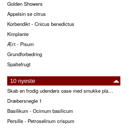
Golden Showers
Appelsin se citrus
Korbendikt - Cnicus benedictus
Kimplante
Ært - Pisum
Grundforbedring
Spaltefrugt
10 nyeste
Skab en frodig udendørs oase med smukke plantekrukker og elegante espalier
Dræbersnegle 1
Basilikum - Ocimum basilicum
Persille - Petroselinum crispum