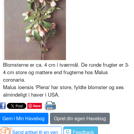
Blomsterne er ca. 4 cm i tværmål. De runde frugter er 3-
4 cm store og mattere end frugterne hos Malus
coronaria.
Malus ioensis 'Plena' har store, fyldte blomster og ses
almindeligt i haver i USA.
Save
Gem i Min Havebog
Opret din egen Havebog
Send artikel til en ven
Feedback