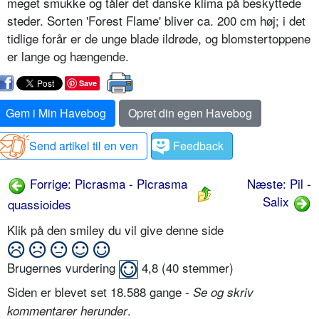
meget smukke og tåler det danske klima på beskyttede
steder. Sorten 'Forest Fla­me' bliver ca. 200 cm høj; i det
tidlige forår er de unge blade ildrøde, og blomstertoppene
er lange og hængen­de.
Save
Gem i Min Havebog
Opret din egen Havebog
Send artikel til en ven
Feedback
Forrige: Picrasma - Picrasma
Næste: Pil -
Salix
quassioides
Klik på den smiley du vil give denne side
Brugernes vurdering
4,8
(
40
stemmer)
Siden er blevet set 18.588 gange -
Se og skriv
.
kommentarer herunder