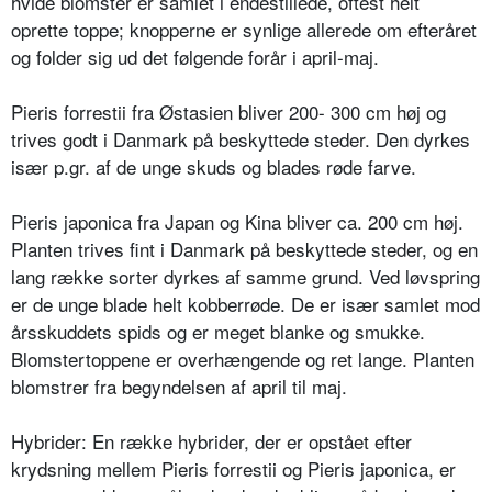
hvide blomster er samlet i endestillede, oftest helt
oprette toppe; knopperne er synlige allerede om ef­teråret
og folder sig ud det følgende forår i april-maj.
Pieris forrestii fra Østasien bliver 200- 300 cm høj og
trives godt i Danmark på beskyttede steder. Den dyrkes
især p.gr. af de unge skuds og blades røde farve.
Pieris japonica fra Japan og Kina bliver ca. 200 cm høj.
Planten trives fint i Danmark på beskyttede steder, og en
lang række sorter dyrkes af samme grund. Ved løvspring
er de unge blade helt kobberrøde. De er især samlet mod
årsskuddets spids og er meget blanke og smukke.
Blomstertoppene er overhængende og ret lange. Planten
blomstrer fra begyndelsen af april til maj.
Hybrider: En række hybrider, der er opstået efter
krydsning mellem Pieris forrestii og Pieris japonica, er