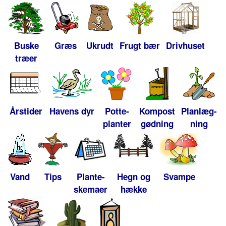
Buske
Græs
Ukrudt
Frugt bær
Drivhuset
træer
Årstider
Havens dyr
Potte-
Kompost
Planlæg-
planter
gødning
ning
Vand
Tips
Plante-
Hegn og
Svampe
skemaer
hække