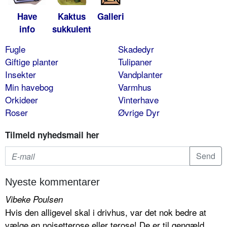
Have
Kaktus
Galleri
info
sukkulent
Fugle
Skadedyr
Giftige planter
Tulipaner
Insekter
Vandplanter
Min havebog
Varmhus
Orkideer
Vinterhave
Roser
Øvrige Dyr
Tilmeld nyhedsmail her
Nyeste kommentarer
Vibeke Poulsen
Hvis den alligevel skal i drivhus, var det nok bedre at
vælge en noisetterose eller terose! De er til gengæld