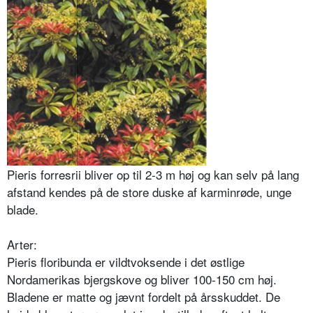
Pieris forresrii bliver op til 2-3 m høj og kan selv på lang
afstand kendes på de store duske af karminrøde, unge
blade.
Arter:
Pieris floribunda er vildtvoksen­de i det østlige
Nordamerikas bjerg­skove og bliver 100-150 cm høj.
Blade­ne er matte og jævnt fordelt på års­skuddet. De