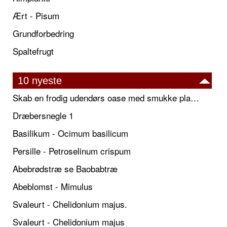
Ært - Pisum
Grundforbedring
Spaltefrugt
10 nyeste
Skab en frodig udendørs oase med smukke plantekrukker og elegante espalier
Dræbersnegle 1
Basilikum - Ocimum basilicum
Persille - Petroselinum crispum
Abebrødstræ se Baobabtræ
Abeblomst - Mimulus
Svaleurt - Chelidonium majus.
Svaleurt - Chelidonium majus