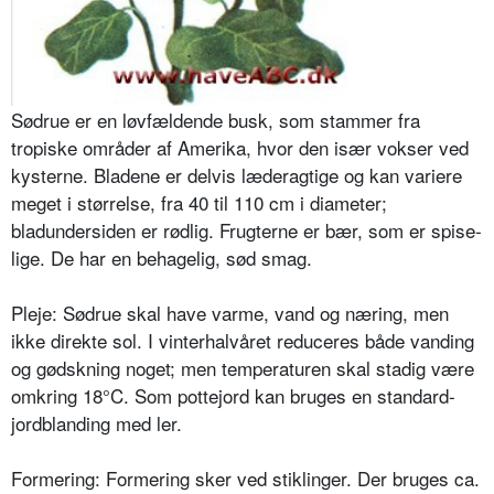
Sødrue er en løvfældende busk, som stammer fra
tropiske områder af Ame­rika, hvor den især vokser ved
kyster­ne. Bladene er delvis læderagtige og kan variere
meget i størrelse, fra 40 til 110 cm i diameter;
bladundersiden er rødlig. Frugterne er bær, som er spise­
lige. De har en behagelig, sød smag.
Pleje: Sødrue skal have varme, vand og næring, men
ikke direkte sol. I vinterhalvåret reduceres både vanding
og gødskning noget; men temperatu­ren skal stadig være
omkring 18°C. Som pottejord kan bruges en standard­
jordblanding med ler.
Formering: Formering sker ved stiklinger. Der bruges ca.