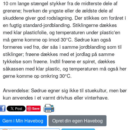
10 cm lange stæn­gel stykker fra de midterste dele af
grenene; hverken de yngste eller de ældste dele af
skuddene giver god rodslagning. Der stikkes om foråret i
en fugtig standard-jordblanding. Stik­lingerne dækkes
med klar plasticfolie, og temperaturen under plastic'en
må gerne komme op imod 30°C. Sødrue kan også
formeres ved frø, der sås i samme jordblanding som til
stiklinger; frøene dækkes med et jordlag på sam­me
tykkelse som frøene. Indtil frøene er spiret, dækkes
såkassen med klar plastic, og temperaturen må også her
gerne komme op omkring 30°C.
Anvendelse: Sødrue egner sig ikke til stuekultur, men bør
kun anvendes i et varmt drivhus eller vinterhave.
Save
Gem i Min Havebog
Opret din egen Havebog