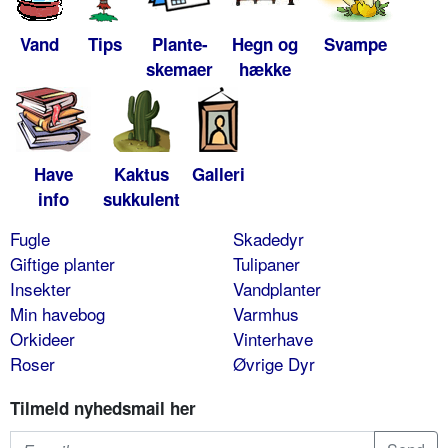
Vand
Tips
Plante-
Hegn og
Svampe
skemaer
hække
Have
Kaktus
Galleri
info
sukkulent
Fugle
Skadedyr
Giftige planter
Tulipaner
Insekter
Vandplanter
Min havebog
Varmhus
Orkideer
Vinterhave
Roser
Øvrige Dyr
Tilmeld nyhedsmail her