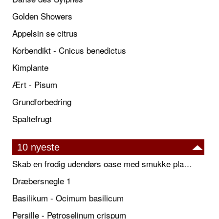
Golden Showers
Appelsin se citrus
Korbendikt - Cnicus benedictus
Kimplante
Ært - Pisum
Grundforbedring
Spaltefrugt
10 nyeste
Skab en frodig udendørs oase med smukke plantekrukker og elegante espalier
Dræbersnegle 1
Basilikum - Ocimum basilicum
Persille - Petroselinum crispum