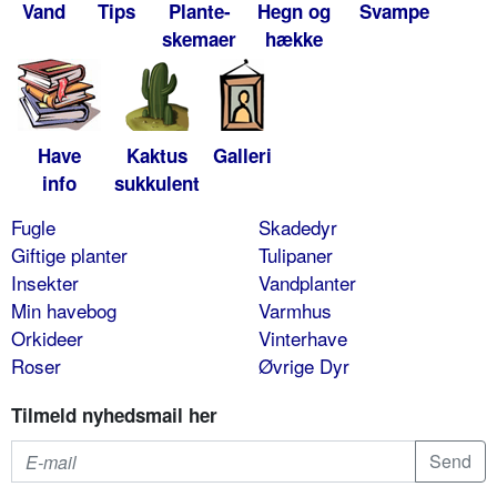
Vand
Tips
Plante-
Hegn og
Svampe
skemaer
hække
Have
Kaktus
Galleri
info
sukkulent
Fugle
Skadedyr
Giftige planter
Tulipaner
Insekter
Vandplanter
Min havebog
Varmhus
Orkideer
Vinterhave
Roser
Øvrige Dyr
Tilmeld nyhedsmail her