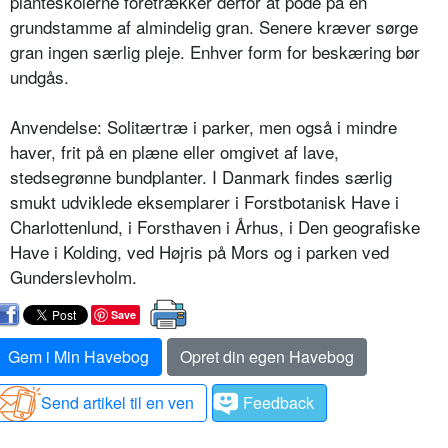
planteskolerne foretrækker derfor at pode på en
grundstamme af almindelig gran. Se­nere kræver sørge
gran ingen særlig pleje. Enhver form for beskæring bør
undgås.
Anvendelse: Solitærtræ i parker, men også i mindre
haver, frit på en plæne eller omgivet af lave,
stedsegrønne bundplanter. I Danmark findes særlig
smukt udviklede eksemplarer i Forst­botanisk Have i
Charlottenlund, i Forsthaven i Århus, i Den geografiske
Have i Kolding, ved Højris på Mors og i parken ved
Gunderslevholm.
Save
Gem i Min Havebog
Opret din egen Havebog
Send artikel til en ven
Feedback