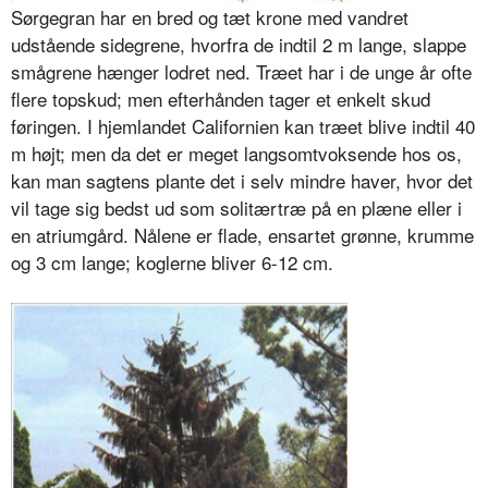
Sørgegran har en bred og tæt krone med vandret
udstående sidegrene, hvorfra de indtil 2 m lange, slappe
smågrene hænger lodret ned. Træet har i de unge år ofte
flere topskud; men efterhånden tager et enkelt skud
føringen. I hjemlandet Californien kan træet blive indtil 40
m højt; men da det er meget langsomtvoksende hos os,
kan man sagtens plante det i selv mindre haver, hvor det
vil tage sig bedst ud som solitærtræ på en plæne eller i
en atriumgård. Nålene er flade, ensartet grønne, krumme
og 3 cm lange; koglerne bliver 6-12 cm.