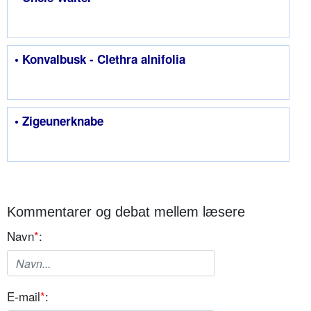
• Konvalbusk - Clethra alnifolia
• Zigeunerknabe
Kommentarer og debat mellem læsere
Navn
*
:
E-mail
*
: