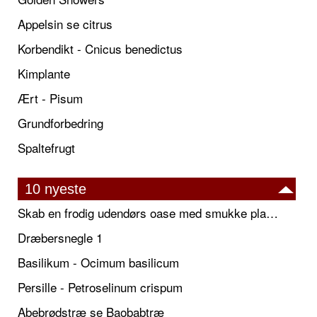
Appelsin se citrus
Korbendikt - Cnicus benedictus
Kimplante
Ært - Pisum
Grundforbedring
Spaltefrugt
10 nyeste
Skab en frodig udendørs oase med smukke plantekrukker og elegante espalier
Dræbersnegle 1
Basilikum - Ocimum basilicum
Persille - Petroselinum crispum
Abebrødstræ se Baobabtræ