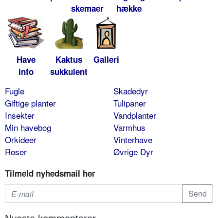
skemaer
hække
Have
Kaktus
Galleri
info
sukkulent
Fugle
Skadedyr
Giftige planter
Tulipaner
Insekter
Vandplanter
Min havebog
Varmhus
Orkideer
Vinterhave
Roser
Øvrige Dyr
Tilmeld nyhedsmail her