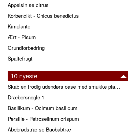
Appelsin se citrus
Korbendikt - Cnicus benedictus
Kimplante
Ært - Pisum
Grundforbedring
Spaltefrugt
10 nyeste
Skab en frodig udendørs oase med smukke plantekrukker og elegante espalier
Dræbersnegle 1
Basilikum - Ocimum basilicum
Persille - Petroselinum crispum
Abebrødstræ se Baobabtræ