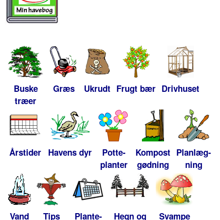
Buske
Græs
Ukrudt
Frugt bær
Drivhuset
træer
Årstider
Havens dyr
Potte-
Kompost
Planlæg-
planter
gødning
ning
Vand
Tips
Plante-
Hegn og
Svampe