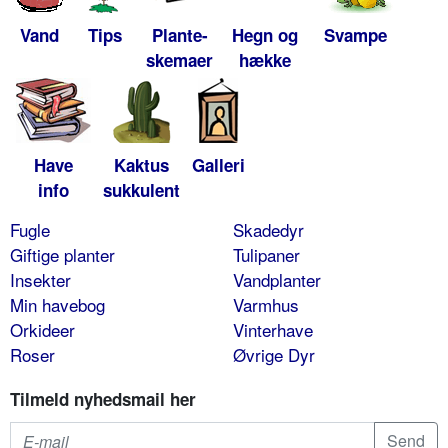
Vand
Tips
Plante-
Hegn og
Svampe
skemaer
hække
Have
Kaktus
Galleri
info
sukkulent
Fugle
Skadedyr
Giftige planter
Tulipaner
Insekter
Vandplanter
Min havebog
Varmhus
Orkideer
Vinterhave
Roser
Øvrige Dyr
Tilmeld nyhedsmail her