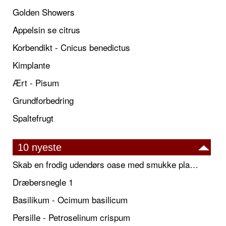
Golden Showers
Appelsin se citrus
Korbendikt - Cnicus benedictus
Kimplante
Ært - Pisum
Grundforbedring
Spaltefrugt
10 nyeste
Skab en frodig udendørs oase med smukke plantekrukker og elegante espalier
Dræbersnegle 1
Basilikum - Ocimum basilicum
Persille - Petroselinum crispum