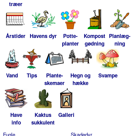
træer
Årstider
Havens dyr
Potte-
Kompost
Planlæg-
planter
gødning
ning
Vand
Tips
Plante-
Hegn og
Svampe
skemaer
hække
Have
Kaktus
Galleri
info
sukkulent
Fugle
Skadedyr