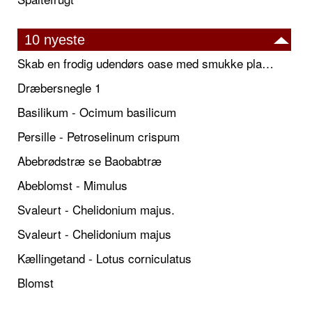
10 nyeste
Skab en frodig udendørs oase med smukke plantekrukker og elegante espalier
Dræbersnegle 1
Basilikum - Ocimum basilicum
Persille - Petroselinum crispum
Abebrødstræ se Baobabtræ
Abeblomst - Mimulus
Svaleurt - Chelidonium majus.
Svaleurt - Chelidonium majus
Kællingetand - Lotus corniculatus
Blomst