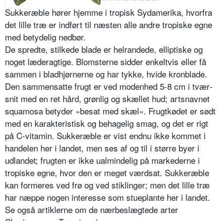
Sukkeræble hører hjemme i tropisk Sydamerika, hvorfra
det lille træ er indført til næsten alle andre tropiske egne
med betydelig nedbør.
De spredte, stilkede blade er helrande­de, elliptiske og
noget læderagtige. Blomsterne sidder enkeltvis eller få
sammen i bladhjørnerne og har tykke, hvide kronblade.
Den sammensatte frugt er ved modenhed 5-8 cm i tvær­
snit med en ret hård, grønlig og skællet hud; artsnavnet
squamosa betyder »besat med skæl«. Frugtkødet er sødt
med en karakteristisk og behagelig smag, og det er rigt
på C-vitamin. Sukkeræble er vist endnu ikke kommet i
handelen her i landet, men ses af og til i større byer i
udlandet; frugten er ikke ualmindelig på markederne i
tropiske egne, hvor den er meget værdsat. Sukkeræble
kan formeres ved frø og ved stiklinger; men det lille træ
har næppe nogen interesse som stueplante her i landet.
Se også artiklerne om de nærbeslægte­de arter