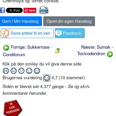
Cherimoya og Tornet corisoe.
Save
Gem i Min Havebog
Opret din egen Havebog
Send artikel til en ven
Feedback
Forrige: Sukkerrose -
Næste: Sumak -
Toxicodendron
Conditorum
Klik på den smiley du vil give denne side
Brugernes vurdering
4,7
(
10
stemmer)
Siden er blevet set 4.377 gange -
Se og skriv
.
kommentarer herunder