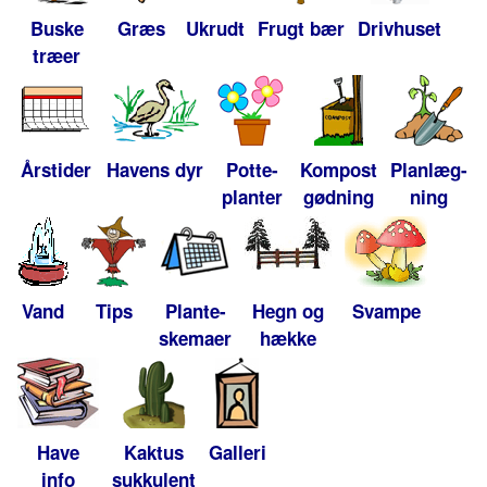
Buske
Græs
Ukrudt
Frugt bær
Drivhuset
træer
Årstider
Havens dyr
Potte-
Kompost
Planlæg-
planter
gødning
ning
Vand
Tips
Plante-
Hegn og
Svampe
skemaer
hække
Have
Kaktus
Galleri
info
sukkulent