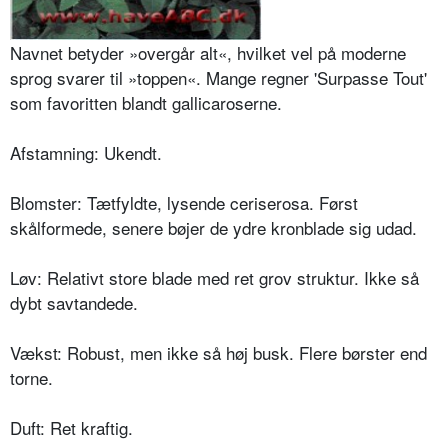
Navnet betyder »overgår alt«, hvilket vel på moderne
sprog svarer til »top­pen«. Mange regner 'Surpasse Tout'
som favoritten blandt gallicaroserne.
Afstamning: Ukendt.
Blomster: Tætfyldte, lysende ceriserosa. Først
skålformede, senere bøjer de ydre kronblade sig udad.
Løv: Relativt store blade med ret grov struktur. Ikke så
dybt savtandede.
Vækst: Robust, men ikke så høj busk. Flere børster end
torne.
Duft: Ret kraftig.