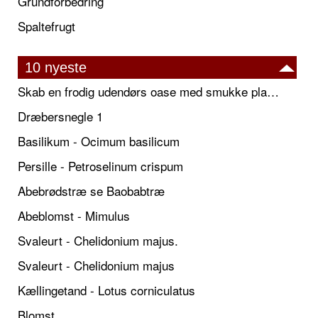
Grundforbedring
Spaltefrugt
10 nyeste
Skab en frodig udendørs oase med smukke plantekrukker og elegante espalier
Dræbersnegle 1
Basilikum - Ocimum basilicum
Persille - Petroselinum crispum
Abebrødstræ se Baobabtræ
Abeblomst - Mimulus
Svaleurt - Chelidonium majus.
Svaleurt - Chelidonium majus
Kællingetand - Lotus corniculatus
Blomst