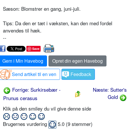
Sæson: Blomstrer en gang, juni-juli.
Tips: Da den er tæt i væksten, kan den med fordel
anvendes til hæk.
--
Save
Gem i Min Havebog
Opret din egen Havebog
Send artikel til en ven
Feedback
Forrige: Surkirsebær -
Næste: Sutter's
Gold
Prunus cerasus
Klik på den smiley du vil give denne side
Brugernes vurdering
5.0
(
9
stemmer)