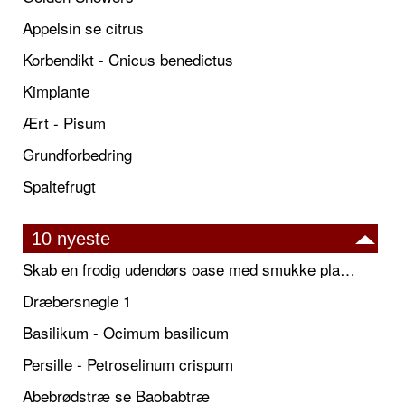
Appelsin se citrus
Korbendikt - Cnicus benedictus
Kimplante
Ært - Pisum
Grundforbedring
Spaltefrugt
10 nyeste
Skab en frodig udendørs oase med smukke plantekrukker og elegante espalier
Dræbersnegle 1
Basilikum - Ocimum basilicum
Persille - Petroselinum crispum
Abebrødstræ se Baobabtræ