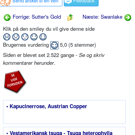
Send artikel til en ven
Feedback
Forrige: Sutter's Gold
Næste: Swanlake
Klik på den smiley du vil give denne side
Brugernes vurdering
5,0
(
5
stemmer)
Siden er blevet set 2.522 gange -
Se og skriv
.
kommentarer herunder
• Kapucinerrose, Austrian Copper
• Vestamerikansk tsuga - Tsuga heterophylla