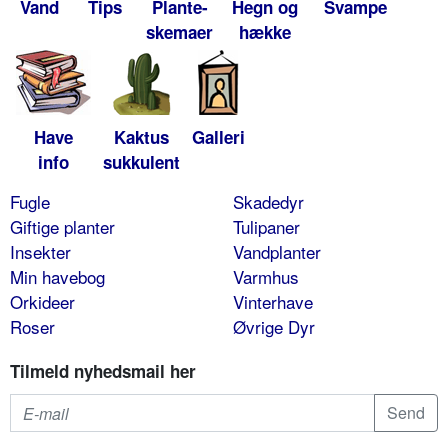
Vand
Tips
Plante-
Hegn og
Svampe
skemaer
hække
Have
Kaktus
Galleri
info
sukkulent
Fugle
Skadedyr
Giftige planter
Tulipaner
Insekter
Vandplanter
Min havebog
Varmhus
Orkideer
Vinterhave
Roser
Øvrige Dyr
Tilmeld nyhedsmail her